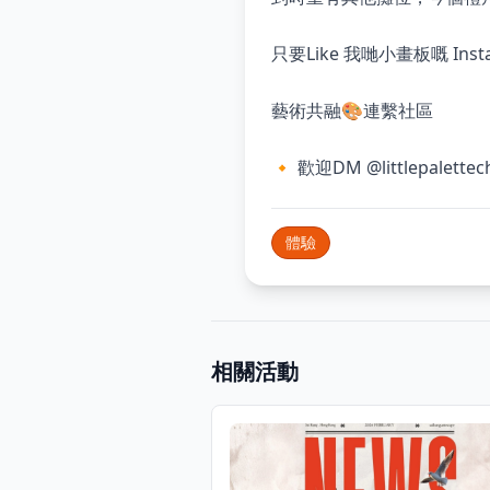
只要Like 我哋小畫板嘅 Instag
藝術共融🎨連繫社區
🔸 歡迎DM @littlepalet
體驗
相關活動