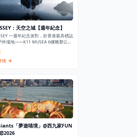
YSSEY：天空之城【週年紀念】
SSEY 一週年紀念派對，於香港最具標誌
外場地——K11 MUSEA 6樓雕塑公園
。作為 Social Club Series 的重點
，「天空之城」將這片綠意盎然、藝術
的空中花園化身為充滿活力的舞池，以
詳情
利亞港全景為背景，帶來一場融合
se、Techno 及全球電子音樂的白日派
四人團體票，享折扣優惠並附贈免費啤
活動設有著裝要求，歡迎愛好音樂、藝
城市天際線的你共同見證這場夢幻週年
。
 Giants「夢遊喵境」@西九家FUN
2026