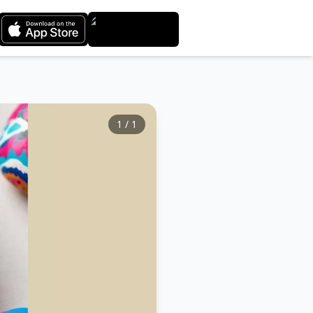
1
/
1