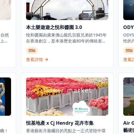
本土樂遊遊之悦和醬園 3.0
OD
‧自然
悅和醬園由廣東佛山龐氏宗親兄弟於1945年
ODY
上專
在香港創立，是本港歷史逾80年的傳統老字
性的戶
小旅
號醬園，亦是全港唯一自置蒸釀酒房的醬
隆重舉行
體驗
體驗
）、登
園，自行生產各類豉油、醋、酒及調味品，
活動
（30
在本地食品業中實屬罕見。 醬園現由第三代
薈萃
查看詳情
查看
與自
傳人 Jack 主理，致力在傳統釀造工藝與現代
維多
及船
需求之間取得平衡。廠內的天然生曬工場至
Hou
:00
今仍保留傳統日曬發酵工序，是醬園最具代
對。 開場表演由 @danielboswarva 擔綱，
，歡
表性的生產環節之一。 然而，醬園廠址面臨
現設
收地，今次或是最後機會親身踏足這片承載
酒。
香港飲食文化記憶的土地。是次「本土樂遊
術與
遊」導賞活動將帶領參加者參觀醬園生產
慶典
線、了解本地醬業歷史，並聆聽一個家族如
何跨越三代守護這門手藝的故事。每位參加
者均可獲贈悅和醬園出品的精選醬料一份。
恒基地產 x Cj Hendry 花卉市集
Air
過往數屆導賞團均獲市民熱烈支持，名額迅
藝術節
磡！
速額滿，吸引大批有心人趁醬園結業前親身
香港藝術月最矚目的亮點之一正式登陸中環