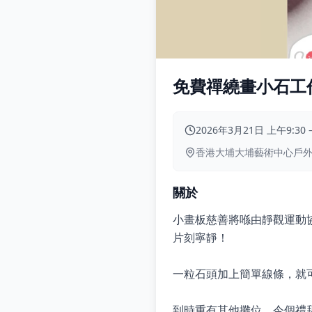
免費禪繞畫小石工作
2026年3月21日 上午9:30
香港大埔大埔藝術中心戶
關於
小畫板慈善將喺由靜觀運動
片刻寧靜！
一粒石頭加上簡單線條，就
到時重有其他攤位，今個禮