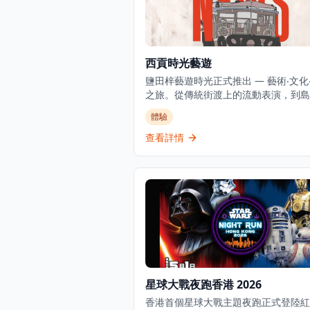
西貢時光藝遊
鹽田梓藝遊時光正式推出 — 藝術‧文化
之旅。從傳統街渡上的流動表演，到島
業文化導賞，打造一趟遠離塵囂的藝文
體驗
行。每場行程包括：集合點名（5分鐘
船及船上表演（15分鐘）、專業導賞團
查看詳情
分鐘）深入介紹鹽田梓特色歷史、文化
然風光、自由探索鹽田梓島、回程集合
上表演。新春限定體驗：當日11:00及15
將舉行「鹽田梓新春開圓籠茶粿儀式」
迎參與這一年一度的傳統節慶活動。
星球大戰夜跑香港 2026
香港首個星球大戰主題夜跑正式登陸紅