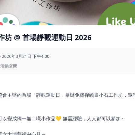
坊 @ 首場靜觀運動日 2026
–
2026年3月21日 下午4:00
外活動空間
協會主辦的首場「靜觀運動日」舉辦免費禪繞畫小石工作坊，邀
可以變成獨一無二嘅小作品💛 無需經驗，人人都可以參加～
拜六大埔藝術中心見～