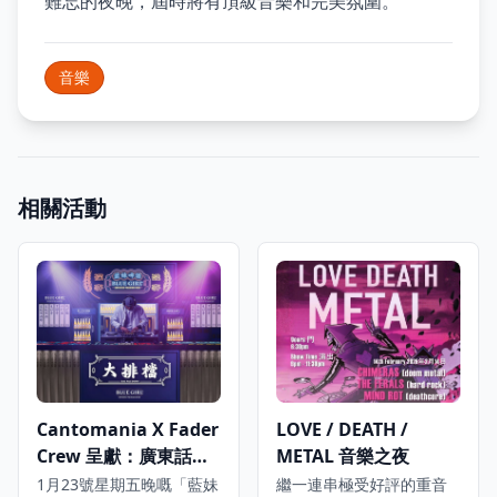
難忘的夜晚，屆時將有頂級音樂和完美氛圍。
音樂
相關活動
Cantomania X Fader
LOVE / DEATH /
Crew 呈獻：廣東話
METAL 音樂之夜
Hip Hop 之夜
1月23號星期五晚嘅「藍妹
繼一連串極受好評的重音