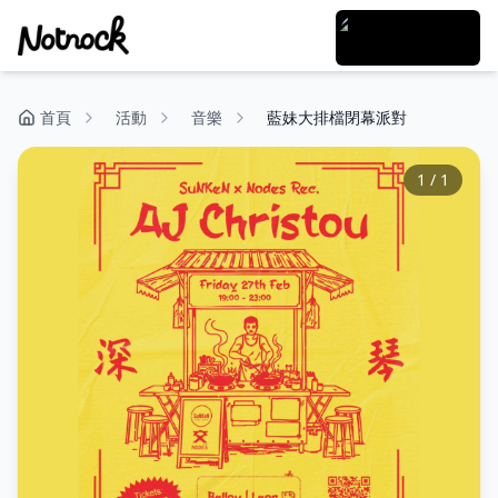
首頁
活動
音樂
藍妹大排檔閉幕派對
1
/
1