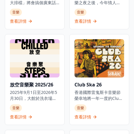
大排檔」將會搞個廣東話
樂之夜之後，今年情人
hip hop 之夜，到時一定
節，The Underground
音樂
音樂
熱鬧到爆！當晚7點開始，
會在九龍施展一個關於
一隊隊本地 hip hop DJ 輪
「愛與死」的黑暗魔咒，
查看詳情
查看詳情
流轟炸，播盡全港最正嘅
為重金屬音樂愛好者帶來
廣東 rap、R&B 同 hip
難忘的音樂體驗。無論你
hop 音樂。 呢個為時3小
是因為愛而心動，還是為
時嘅活動只限18歲或以上
情所傷，今次音樂之夜都
人士參加，展示香港最好
會帶來強烈的重金屬體
嘅廣東話饒舌、R&B 同
驗，讓你在震撼的音樂中
hip hop 音樂。
找到共鳴。活動在觀塘的
浪潮音樂工作室舉行，現
場將有本地重金屬樂隊精
彩演出，營造出充滿能量
放空音樂聚 2025/26
Club Ska 26
和激情的音樂氛圍。這是
2025年9月1日至2026年5
一個獨特的音樂活動，適
香港國際雷鬼斯卡音樂節
月30日，大館於洗衣場石
合重金屬音樂愛好者、想
榮幸地將一年一度的Club
階呈獻「放空音樂聚」。
要體驗不同音樂風格的情
Ska活動帶回Fringe
音樂
音樂
大館作為充滿活力且凝聚
侶，或是尋找刺激音樂體
Club，屆時將呈現熱辣的
大眾的空間，致力建立兼
驗的朋友。無論是想要釋
斯卡、動感的雷鬼和搖擺
查看詳情
查看詳情
容創意、多元與連結社群
放壓力，還是享受重金屬
的搖滾樂，為音樂愛好者
的文化平台，透過為新晉
音樂的獨特魅力，LOVE /
帶來難忘的音樂體驗。來