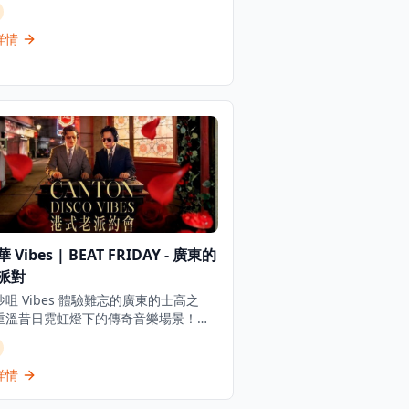
力且凝聚大眾的空間，致力建立兼容創
多元與連結社群的文化平台，透過為新
獨立創作人搭建舞台，推動創新敘事與
詳情
達，呼應城市文化脈絡的演進。 「大
階影院」與「放空音樂聚」為獨立電影
型音樂製作提供重要的展示及表演空
讓它們得到展現與交流的契機。踏入
/26季度，這個雙系列節目將以全新的策展
與陣容亮相，讓不同類別的電影放映與
百花齊放、交織共鳴。 自2021年開
「放空音樂聚」實現其藝術願景，創造
個零距離的舞台，呈現從古典、爵士、
到世界音樂等不同風格的現場表演。節
獨立音樂人和製作人擔任策劃，鼓勵他
 Vibes | BEAT FRIDAY - 廣東的
獨特的視角呈現香港音樂行業的多元面
踏入2025年9月，節目將開拓並涵蓋獨
派對
樂、爵士樂、音樂劇、民謠及氛圍音樂
咀 Vibes 體驗難忘的廣東的士高之
廣闊的音樂領域。樂手亦會在演出之餘
重溫昔日霓虹燈下的傳奇音樂場景！香
個人分享，讓觀眾真切感受不同音樂風
 DJ 組合 Beat Friday（INK 和
 本季節目將於2025年9月5
lshing）將混音播放80、90年代懷舊粵
7日由「奏響未來」揭開序幕，由資深策
行曲和廣東迪斯可金曲。門票包含3杯
詳情
製作人龍植池及表演者展示香港充滿活
enbräu啤酒，重溫最瘋狂年代的經典歌
獨立音樂面貌。節目匯聚多元風格的獨