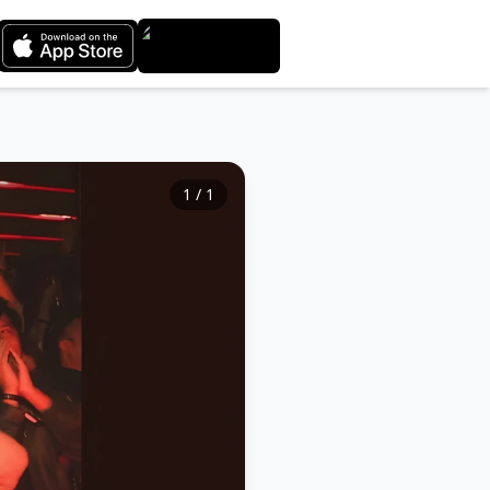
1
/
1