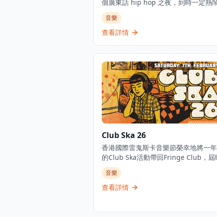
個廣東話 hip hop 之夜，到時一定熱
爆！當晚7點開始，一隊隊本地 hip hop
音樂
輪流轟炸，播盡全港最正嘅廣東 rap、
同 hip hop 音樂。 呢個為時3小時嘅活動只
查看詳情
限18歲或以上人士參加，展示香港最
東話饒舌、R&B 同 hip hop 音樂。
Club Ska 26
香港國際雷鬼斯卡音樂節榮幸地將一年
的Club Ska活動帶回Fringe Club，
呈現熱辣的斯卡、動感的雷鬼和搖擺的
音樂
樂，為音樂愛好者帶來難忘的音樂體驗
自台灣的Skaraoke樂團將再次登台，
查看詳情
優秀的離拍樂隊將帶來現場大樂隊表演
造出充滿能量和激情的音樂氛圍。這是
獨特的音樂活動，適合雷鬼、斯卡和搖