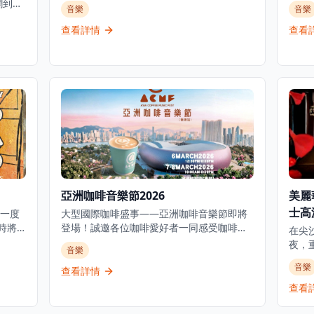
一個關於「愛與死」的黑暗魔咒，為重金屬
滿活
鬧到
音樂
音樂
音樂愛好者帶來難忘的音樂體驗。無論你是
意、
 DJ
因為愛而心動，還是為情所傷，今次音樂之
晉及
查看詳情
查看
R&B
夜都會帶來強烈的重金屬體驗，讓你在震撼
藝術表
的音樂中找到共鳴。活動在觀塘的浪潮音樂
館石
好嘅廣
工作室舉行，現場將有本地重金屬樂隊精彩
與小
演出，營造出充滿能量和激情的音樂氛圍。
間，
這是一個獨特的音樂活動，適合重金屬音樂
25
愛好者、想要體驗不同音樂風格的情侶，或
方向
是尋找刺激音樂體驗的朋友。無論是想要釋
現場演出
放壓力，還是享受重金屬音樂的獨特魅力，
始，
LOVE / DEATH / METAL 音樂之夜都能提供
了一
難忘的夜晚。
流行
目由
亞洲咖啡音樂節2026
美麗華
們以
貌。
士高
一度
大型國際咖啡盛事——亞洲咖啡音樂節即將
立音
屆時將
登場！誠邀各位咖啡愛好者一同感受咖啡冠
在尖沙
等更
搖滾
軍的專業風采，探索全球知名咖啡名店的獨
夜，
音樂
帶來
。來
特魅力，品鑑世界多地產區的頂級莊園咖啡
港標誌性
格的演變歷程。
音樂
亞洲最
豆，在美妙旋律中放鬆身心，沉浸於只存在
查看詳情
Bal
日至
，營
亞洲咖啡音樂節咖啡文化與體驗中。歡迎帶
語流
查看
展及
一個
你的毛孩一起來玩~ 四款門票：獨家尊享通
Löw
力的
滾樂
行證/ 3 日全日通行證/ 1 日全日通行證/ 基本