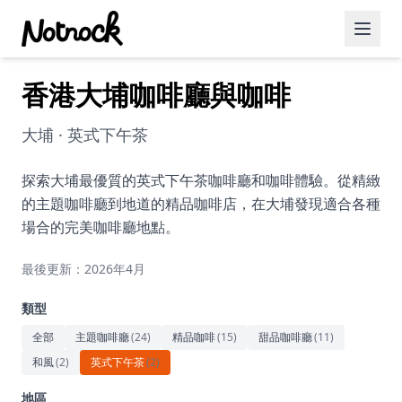
香港大埔咖啡廳與咖啡
精選活動
博客文章
大埔 · 英式下午茶
約會好去處
探索大埔最優質的英式下午茶咖啡廳和咖啡體驗。從精緻
的主題咖啡廳到地道的精品咖啡店，在大埔發現適合各種
美食佳餚
場合的完美咖啡廳地點。
品酒
最後更新：2026年4月
咖啡廳
類型
運動
全部
主題咖啡廳
(
24
)
精品咖啡
(
15
)
甜品咖啡廳
(
11
)
和風
(
2
)
英式下午茶
(
2
)
藝術文化
地區