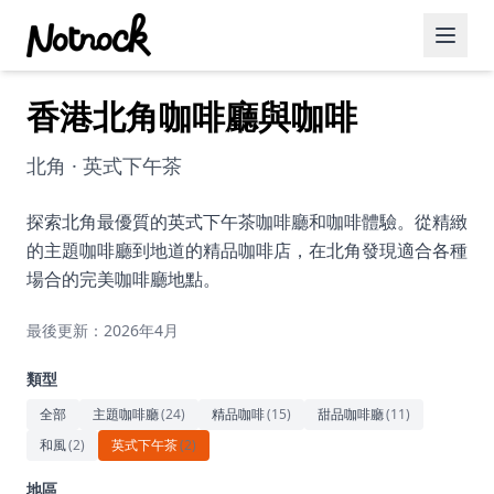
香港北角咖啡廳與咖啡
精選活動
博客文章
北角 · 英式下午茶
約會好去處
探索北角最優質的英式下午茶咖啡廳和咖啡體驗。從精緻
的主題咖啡廳到地道的精品咖啡店，在北角發現適合各種
美食佳餚
場合的完美咖啡廳地點。
品酒
最後更新：2026年4月
咖啡廳
類型
運動
全部
主題咖啡廳
(
24
)
精品咖啡
(
15
)
甜品咖啡廳
(
11
)
和風
(
2
)
英式下午茶
(
2
)
藝術文化
地區