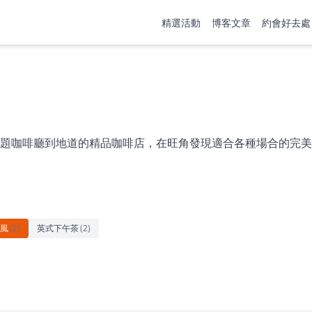
精選活動
博客文章
約會好去處
題咖啡廳到地道的精品咖啡店，在旺角發現適合各種場合的完美
風
(
2
)
英式下午茶
(
2
)