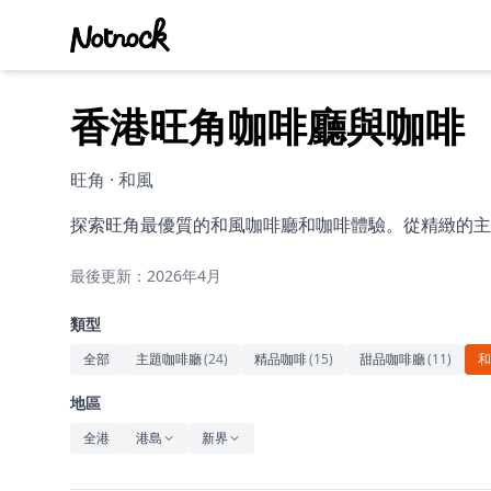
香港旺角咖啡廳與咖啡
旺角 · 和風
探索旺角最優質的和風咖啡廳和咖啡體驗。從精緻的主
最後更新：2026年4月
類型
全部
主題咖啡廳
(
24
)
精品咖啡
(
15
)
甜品咖啡廳
(
11
)
和
地區
全港
港島
新界