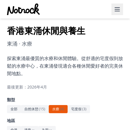
香港東涌休閒與養生
精選活動
博客文章
東涌 · 水療
約會好去處
探索東涌最優質的水療和休閒體驗。從舒適的宅度假到放
鬆的水療中心，在東涌發現適合各種休閒愛好者的完美休
美食佳餚
閒地點。
品酒
最後更新：2026年4月
咖啡廳
類型
運動
全部
自然休憩
(
15
)
水療
(
4
)
宅度假
(
3
)
藝術文化
地區
全港
港島
九龍