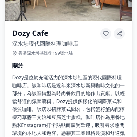
Dozy Cafe
深水埗現代國際料理咖啡店
香港深水埗基隆街199號地舖
關於
Dozy是位於充滿活力的深水埗社區的現代國際料理
咖啡店。該咖啡店是近年來深水埗新興咖啡文化的一
部分，為該區轉型為時尚餐飲目的地作出貢獻。以輕
鬆舒適的氛圍著稱，Dozy提供多樣化的國際菜式和
優質咖啡。該店以招牌菜式聞名，包括蟹籽蟹肉配檸
檬刁草醬三文治和豆腐芝士蛋糕。咖啡店作為用餐地
點和Instagram打卡熱點而廣受歡迎，吸引尋求悠閒
環境的本地人和遊客。憑藉其工業風格裝潢和舒適氛