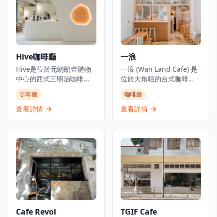
餐和晚餐，專門提供新鮮
前殖民地建築群。
烘焙的意大利食品和海濱
Madame Fù提供高級用餐
用餐體驗。餐廳作為沉浸
體驗，在歷史建築環境中
式烘焙概念經營，名稱喚
將傳統粵菜風味與現代呈
起意大利語中的「麵包和
現方式相結合。
牛奶」。
Hive咖啡廳
一浪
Hive是位於元朗朗壹購物
一浪 (Wan Land Cafe) 是
中心的西式三明治咖啡
位於大角咀的台式咖啡
店，是體驗健康飲食和優
店，已成為咖啡愛好者和
咖啡廳
咖啡廳
質咖啡的理想去處。咖啡
美食愛好者的熱門目的
廳專門提供咖啡、健康食
地。咖啡廳專門提供台灣
查看詳情
查看詳情
品和飲品，並設有健身元
菜、三文治和全日早餐選
素，為注重健康生活方式
擇，營造舒適的氛圍，具
的客人提供全面的體驗。
有獨特的通花磚牆裝飾，
作為一家休閒餐飲場所，
散發文青氣息。咖啡廳以
提供西式三明治和飲品，
友善的柴犬作為店舖吉祥
環境現代清新，讓客人可
物，增添迷人特色。一浪
以在舒適的環境中享受美
咖啡廳在當地社區獲得認
食。該咖啡廳以在元朗地
可，並曾被各種媒體報
區提供清新的咖啡廳用餐
導，展示了小型本地企業
體驗而聞名，為尋求優質
如何為社區變遷和新舊元
Cafe Revol
TGIF Cafe
咖啡和輕食的顧客提供堂
素文化融合作出貢獻。