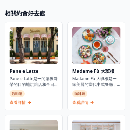
相關約會好去處
Pane e Latte
Madame Fù 大班樓
Pane e Latte是一間屢獲殊
Madame Fù 大班樓是一
榮的目的地烘焙店和全日
家美麗的當代中式餐廳，
餐廳，位於赤柱海岸。這
專門提供現代粵菜。餐廳
咖啡廳
咖啡廳
間由Pirata Group經營的
位於香港中環大館古蹟建
優雅意式咖啡廳，設計感
築群內一座經過精美修復
查看詳情
查看詳情
覺像意大利夢幻的海濱咖
的1850年代殖民地建築
啡廳，持續吸引赤柱的週
中。餐廳提供精緻而輕鬆
末人潮。從日出到日落，
的用餐環境，設有餐廳、
他們提供坐下式早餐、午
酒吧和私人用餐空間,俯瞰