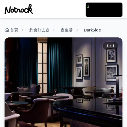
首頁
約會好去處
夜生活
DarkSide
1
/
1