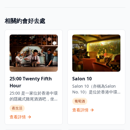
相關約會好去處
25:00 Twenty Fifth
Salon 10
Hour
Salon 10（亦稱為Salon
No. 10）是位於香港中環
25:00 是一家位於香港中環
的私人會員沙龍和雞尾酒
的隱藏式雞尾酒酒吧，坐
葡萄酒
酒吧，為創意專業人士、
落在歷史悠久的陸羽茶室
夜生活
鑑賞家、國際企業家和有
查看詳情
上方，為這座城市最古老
品味的人士提供聚會場
的餐廳之一增添了現代魅
查看詳情
所。該場所以「好奇心、
力。這家神秘的酒吧由熱
自發性和想像力的沙龍」
情的調酒師李健佐主理，