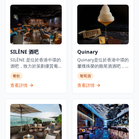
為理念，讓客人可以「在
提供靈感來自時間概念的
門口卸下盔甲，展現真實
精心調製雞尾酒。酒吧的
脆弱的自己」。空間設有
設計融合了傳統與現代元
獨特的圓形艙門式入口，
素，創造出獨特的氛圍，
猶如「中世紀現代洞
讓客人彷彿穿越時空。每
穴」，設有多個座位區
一杯雞尾酒都經過精心設
域，包括俯瞰亞畢諾道的
計，不僅味道獨特，更蘊
熱門窗邊角落。Salon 10
含著對時間流逝的哲學思
SILÈNE 酒吧
Quinary
逢星期三至六晚上7時至凌
考。25:00 是尋找隱藏體驗
晨2時營業，舉辦各種活
和精緻飲酒的理想場所，
SILÈNE 是位於香港中環的
Quinary是位於香港中環的
動，包括現場音樂、DJ、
適合情侶約會或與朋友共
酒吧，致力於策劃優質葡
屢獲殊榮的雞尾酒酒吧，
舞蹈表演和魔術表演，同
度特別的夜晚。
萄酒，連接人們、文化和
以其創新的分子調酒技術
餐飲
葡萄酒
時提供雞尾酒和分享菜式
故事，展示獨特的葡萄酒
和創意雞尾酒製作方法而
。場所保持低照明以營造
產區並促進對話。該酒吧
聞名。酒吧將科學技術與
查看詳情
查看詳情
舒適親密的氛圍，被譽為
的目標是在葡萄酒質量和
傳統調酒相結合，創造獨
香港最時髦的酒吧之一 。
環境方面成為香港第一的
特的飲酒體驗，特色雞尾
酒吧。SILÈNE 位於中環鴨
酒融合了液氮、可食用薄
巴甸街，在香港繁華的餐
膜和芳香精華等元素。在
飲場景中提供充滿活力且
專業調酒師的帶領下，
平易近人的葡萄酒體驗。
Quinary在精緻現代的環境
酒吧營業時間為週一至週
中提供經典和前衛雞尾酒
四下午5時至凌晨1時，週
的豐富菜單。該酒吧獲得