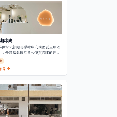
e咖啡廳
ve是位於元朗朗壹購物中心的西式三明治
店，是體驗健康飲食和優質咖啡的理想
。咖啡廳專門提供咖啡、健康食品和飲
廳
並設有健身元素，為注重健康生活方式
人提供全面的體驗。作為一家休閒餐飲
詳情
，提供西式三明治和飲品，環境現代清
讓客人可以在舒適的環境中享受美食。
啡廳以在元朗地區提供清新的咖啡廳用
驗而聞名，為尋求優質咖啡和輕食的顧
供堂食和外賣選擇。無論是想要享受健
餐、悠閒午餐還是與朋友共度下午時
Hive都能提供完美的體驗，讓客人在現
適的環境中享受美食與咖啡。