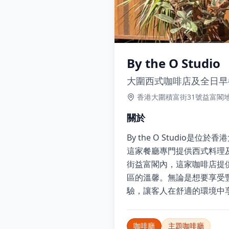
By the O Studio
大圍西式咖啡店及全日早
香港大圍積富街31號益富閣
關於
By the O Studi
這家餐廳專門提供西式料理
街益富閣內，這家咖啡店提
區的溫馨。無論是想要享受豐盛
驗，讓客人在舒適的環境中
咖啡廳
主題咖啡廳