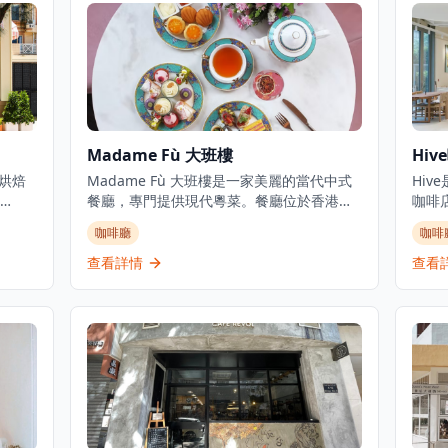
Madame Fù 大班樓
Hiv
地烘焙
Madame Fù 大班樓是一家美麗的當代中式
Hi
餐廳，專門提供現代粵菜。餐廳位於香港中
咖啡
，設計
環大館古蹟建築群內一座經過精美修復的
去處
咖啡廳
咖啡
吸引
1850年代殖民地建築中。餐廳提供精緻而輕
品，
提供
鬆的用餐環境，設有餐廳、酒吧和私人用餐
的客
查看詳情
查看
鮮烘
空間,俯瞰前殖民地建築群。Madame Fù提
場所
作為
供高級用餐體驗，在歷史建築環境中將傳統
新，
語中
粵菜風味與現代呈現方式相結合。
該咖
餐體
客提
康早
光，
代舒