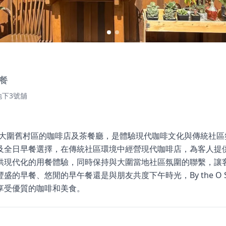
餐
地下3號舖
o是位於香港大圍舊村區的咖啡店及茶餐廳，是體驗現代咖啡文化與傳統
及全日早餐選擇，在傳統社區環境中經營現代咖啡店，為客人提
供現代化的用餐體驗，同時保持與大圍當地社區氛圍的聯繫，讓
的早餐、悠閒的早午餐還是與朋友共度下午時光，By the O S
享受優質的咖啡和美食。