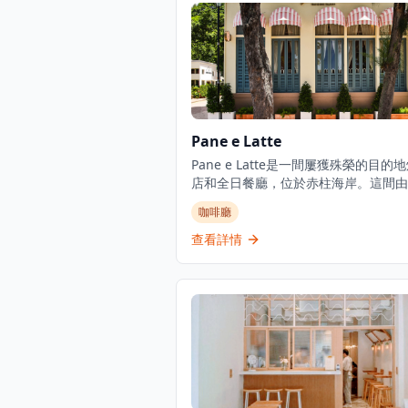
Pane e Latte
Pane e Latte是一間屢獲殊榮的目的
店和全日餐廳，位於赤柱海岸。這間由
Pirata Group經營的優雅意式咖啡廳
咖啡廳
感覺像意大利夢幻的海濱咖啡廳，持續
赤柱的週末人潮。從日出到日落，他們
查看詳情
坐下式早餐、午餐和晚餐，專門提供新
焙的意大利食品和海濱用餐體驗。餐廳
沉浸式烘焙概念經營，名稱喚起意大利
的「麵包和牛奶」。