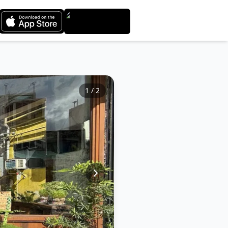
1
/
2