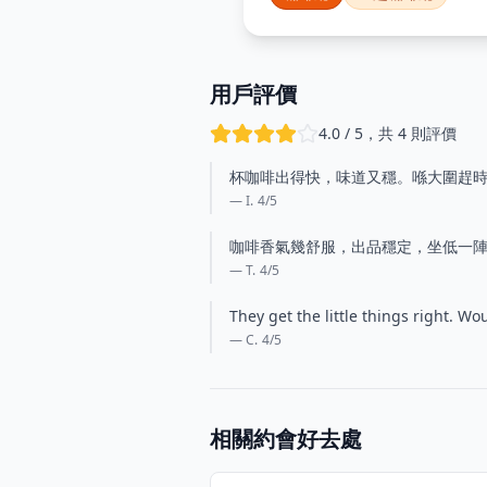
用戶評價
4.0 / 5，共 4 則評價
杯咖啡出得快，味道又穩。喺大圍趕
— I.
4
/5
咖啡香氣幾舒服，出品穩定，坐低一
— T.
4
/5
They get the little things right. Wo
— C.
4
/5
相關約會好去處