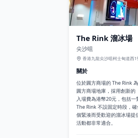
The Rink 溜冰場
尖沙咀
香港九龍尖沙咀柯士甸道西1
關於
位於圓方商場的 The R
圓方商場地庫，採用創新的
入場費為港幣20元，包括一
The Rink 不設固定
個緊湊而受歡迎的溜冰場提
活動都非常適合。