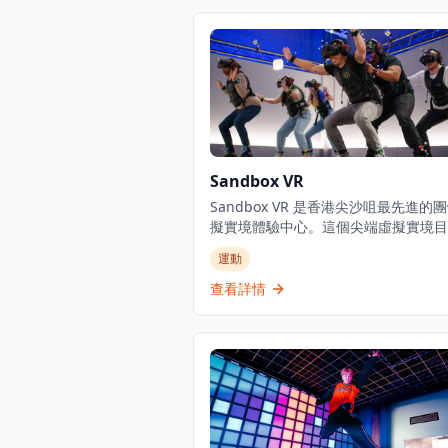
Sandbox VR
Sandbox VR 是香港尖沙咀最先進的
擬實境體驗中心。這個尖端虛擬實境目
結合全身動作捕捉、觸覺反饋技術和最
運動
的VR頭戴設備，創造真正沉浸式的多
體驗。無論是朋友聚會、家庭活動還是
查看詳情
團隊建設，Sandbox VR 都提供多種
遊戲場景，讓玩家可以在共享的虛擬空
一起對抗殭屍、探索外星世界或解決謎
場地設有專屬的私人房間，確保獨特且
的體驗。配備專業工作人員指導和頂級
備，Sandbox VR 提供難忘的娛樂體
過創新科技將人們聚集在一起。立即在
訂，體驗香港頂級VR景點之一！