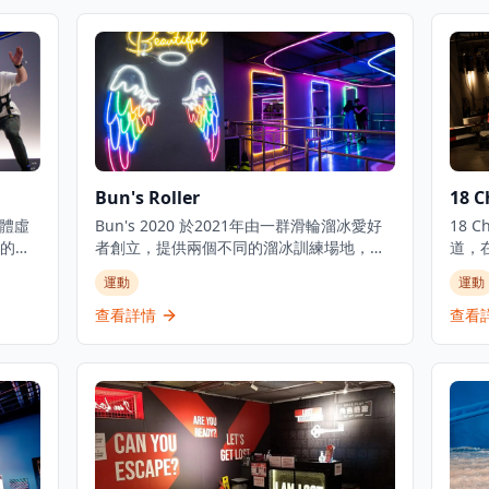
Bun's Roller
18 
團體虛
Bun's 2020 於2021年由一群滑輪溜冰愛好
18 
的地
者創立，提供兩個不同的溜冰訓練場地，適
道，
先進
合初學者和有經驗的滑輪愛好者。這個懷舊
於何
運動
運動
人冒險
滾軸溜冰場地重現了80年代的經典溜冰文
賽車
企業
化，為香港人帶來充滿懷舊情懷的娛樂體
地照
查看詳情
查看
刺激的
驗。場地設有專業的溜冰設備和保護設施，
括具
間中
確保參與者的安全。無論是初次嘗試滾軸溜
童而
題。
冰的新手，還是想要重溫童年回憶的資深愛
還提
舒適
好者，都能在這裡找到適合的活動。場地提
有賽
設
供不同難度的溜冰課程，包括基礎技巧教
驗由
驗，通
學、進階花式溜冰訓練，以及團體活動安
施，
線預
排。除了溜冰體驗外，場地還定期舉辦主題
目的
派對和懷舊音樂夜，讓參與者在充滿復古氛