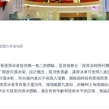
號圓方商場地庫
ink 為香港滑冰者提供獨一無二的體驗，是首個整合「按滑冰時間
「開放式溜冰場」設計概念，取消售票處，讓滑冰者可使用八達
對溜冰鞋，30分鐘內進出不收取入場費。價格因時段和星期而異
時段，確保滑冰者享有最大靈活性。場地毗鄰九龍站，距離柯士甸港鐵
供全天候室內滑冰體驗，適合所有年齡和技術水平的訪客，無論