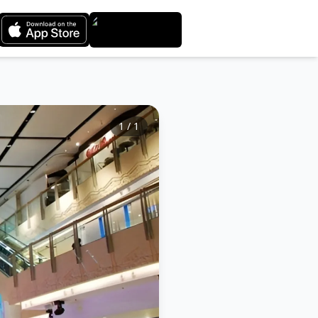
1
/
1