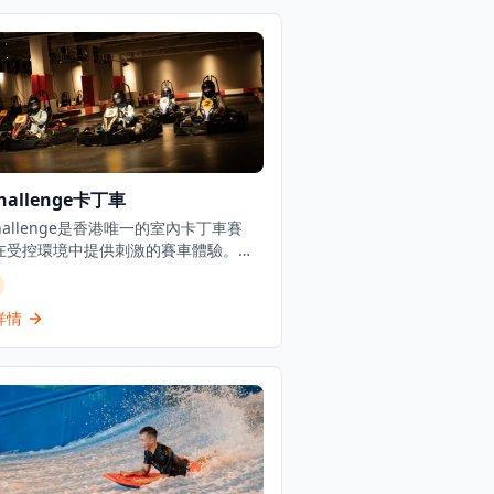
Challenge卡丁車
Challenge是香港唯一的室內卡丁車賽
在受控環境中提供刺激的賽車體驗。位
文田的這個頂級卡丁車目的地設有專業
設施，配備計時系統和安全設備。該場
顧不同年齡層，設有多個賽道選項，包
詳情
有挑戰性彎道的主賽道，以及為年幼兒
設的迷你電動車兒童友善區域。該設施
供漂移卡丁車以增強賽車體驗。全週均
車時段，週末和公眾假期的6分鐘賽車體
港幣100元起。場地包括餐廳等額外設
使其成為家庭和賽車愛好者的完整娛樂
地。