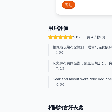
運動
用戶評價
5.0 / 5，共 4 則評價
拍拖嚟玩幾有記憶點，唔會只係食飯
— I.
5
/5
玩完仲有共同話題，氣氛自然加分。
— T.
5
/5
Gear and layout were tidy; beginn
— C.
5
/5
相關約會好去處