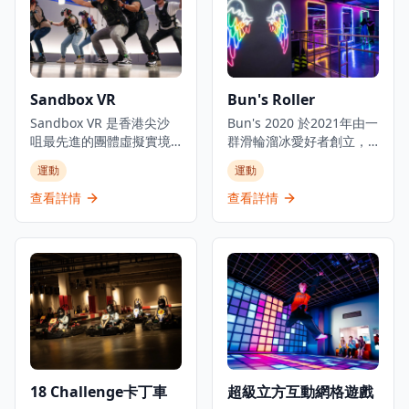
Sandbox VR
Bun's Roller
Sandbox VR 是香港尖沙
Bun's 2020 於2021年由一
咀最先進的團體虛擬實境
群滑輪溜冰愛好者創立，
體驗中心。這個尖端虛擬
提供兩個不同的溜冰訓練
運動
運動
實境目的地結合全身動作
場地，適合初學者和有經
捕捉、觸覺反饋技術和最
驗的滑輪愛好者。這個懷
查看詳情
查看詳情
先進的VR頭戴設備，創造
舊滾軸溜冰場地重現了80
真正沉浸式的多人冒險體
年代的經典溜冰文化，為
驗。無論是朋友聚會、家
香港人帶來充滿懷舊情懷
庭活動還是企業團隊建
的娛樂體驗。場地設有專
設，Sandbox VR 都提供
業的溜冰設備和保護設
多種刺激的遊戲場景，讓
施，確保參與者的安全。
玩家可以在共享的虛擬空
無論是初次嘗試滾軸溜冰
間中一起對抗殭屍、探索
的新手，還是想要重溫童
外星世界或解決謎題。場
年回憶的資深愛好者，都
地設有專屬的私人房間，
能在這裡找到適合的活
18 Challenge卡丁車
超級立方互動網格遊戲
確保獨特且舒適的體驗。
動。場地提供不同難度的