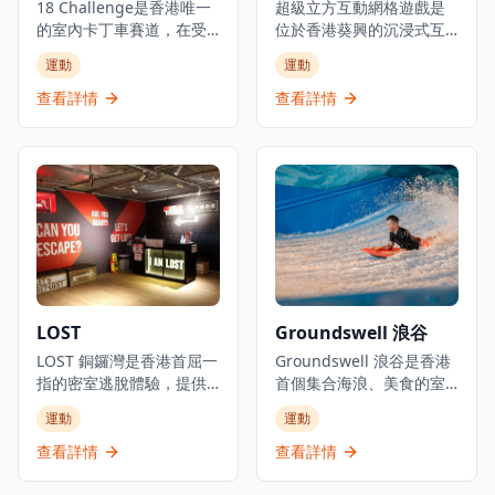
配備專業工作人員指導和
18 Challenge是香港唯一
溜冰課程，包括基礎技巧
超級立方互動網格遊戲是
頂級設備，Sandbox VR
的室內卡丁車賽道，在受
教學、進階花式溜冰訓
位於香港葵興的沉浸式互
提供難忘的娛樂體驗，通
控環境中提供刺激的賽車
練，以及團體活動安排。
動遊戲體驗中心，專門測
運動
運動
過創新科技將人們聚集在
體驗。位於何文田的這個
除了溜冰體驗外，場地還
試玩家的團隊合作能力和
一起。立即在線預訂，體
頂級卡丁車目的地設有專
定期舉辦主題派對和懷舊
極限體能。這個基於故事
查看詳情
查看詳情
驗香港頂級VR景點之一！
業賽車設施，配備計時系
音樂夜，讓參與者在充滿
的網格遊戲提供真實生活
統和安全設備。該場地照
復古氛圍的環境中享受溜
遊戲挑戰體驗，結合了體
顧不同年齡層，設有多個
冰樂趣。Bun's Roller不僅
能訓練、策略思考和團隊
賽道選項，包括具有挑戰
是一個運動場所，更是一
協作。活動通過互動遊戲
性彎道的主賽道，以及為
個連接過去與現在、讓不
元素為參與者提供引人入
年幼兒童而設的迷你電動
同年齡層的人都能享受懷
勝的身心挑戰，適合朋友
車兒童友善區域。該設施
舊娛樂的文化空間。
聚會、公司團隊建設或尋
還提供漂移卡丁車以增強
求刺激體驗的冒險愛好
賽車體驗。全週均有賽車
者。作為香港獨特的娛樂
時段，週末和公眾假期的6
場所，它將先進科技與體
LOST
Groundswell 浪谷
分鐘賽車體驗由港幣100元
能活動相結合，創造創新
起。場地包括餐廳等額外
LOST 銅鑼灣是香港首屈一
的遊戲體驗。無論是想要
Groundswell 浪谷是香港
設施，使其成為家庭和賽
指的密室逃脫體驗，提供
挑戰自己的極限，還是尋
首個集合海浪、美食的室
車愛好者的完整娛樂目的
主題冒險和創新娛樂。這
找新穎的團體活動，超級
內衝浪場，結合衝浪運動
運動
運動
地。
個密室遊戲場所為各年齡
立方都能提供難忘的互動
與餐飲雞尾酒體驗。位於
層玩家提供獨特體驗，設
體驗。
啟德AIRSIDE商場內，設有
查看詳情
查看詳情
有多個主題房間包括五禁
全港首個及唯一的
者、51區、賞金獵人、炫
FlowRider造浪機，讓客人