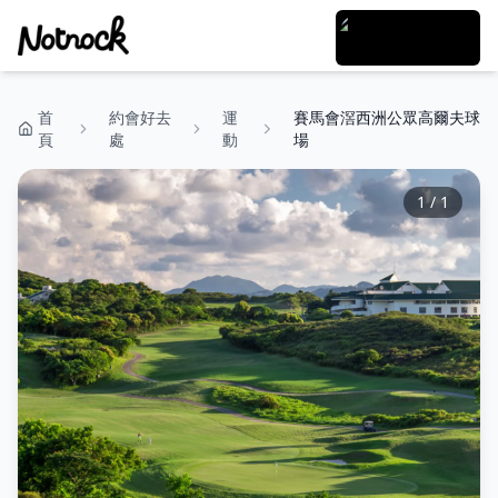
首
約會好去
運
賽馬會滘西洲公眾高爾夫球
頁
處
動
場
1
/
1