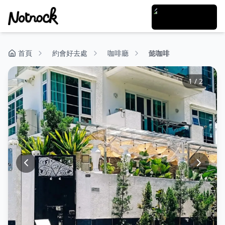
首頁
約會好去處
咖啡廳
懿咖啡
1
/
2