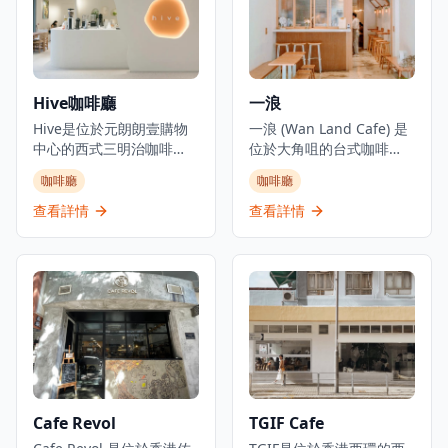
烘焙的意大利食品和海濱
Madame Fù提供高級用餐
用餐體驗。餐廳作為沉浸
體驗，在歷史建築環境中
式烘焙概念經營，名稱喚
將傳統粵菜風味與現代呈
起意大利語中的「麵包和
現方式相結合。
牛奶」。
Hive咖啡廳
一浪
Hive是位於元朗朗壹購物
一浪 (Wan Land Cafe) 是
中心的西式三明治咖啡
位於大角咀的台式咖啡
店，是體驗健康飲食和優
店，已成為咖啡愛好者和
咖啡廳
咖啡廳
質咖啡的理想去處。咖啡
美食愛好者的熱門目的
廳專門提供咖啡、健康食
地。咖啡廳專門提供台灣
查看詳情
查看詳情
品和飲品，並設有健身元
菜、三文治和全日早餐選
素，為注重健康生活方式
擇，營造舒適的氛圍，具
的客人提供全面的體驗。
有獨特的通花磚牆裝飾，
作為一家休閒餐飲場所，
散發文青氣息。咖啡廳以
提供西式三明治和飲品，
友善的柴犬作為店舖吉祥
環境現代清新，讓客人可
物，增添迷人特色。一浪
以在舒適的環境中享受美
咖啡廳在當地社區獲得認
食。該咖啡廳以在元朗地
可，並曾被各種媒體報
區提供清新的咖啡廳用餐
導，展示了小型本地企業
體驗而聞名，為尋求優質
如何為社區變遷和新舊元
Cafe Revol
TGIF Cafe
咖啡和輕食的顧客提供堂
素文化融合作出貢獻。