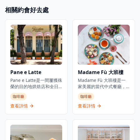
相關約會好去處
Pane e Latte
Madame Fù 大班樓
Pane e Latte是一間屢獲殊
Madame Fù 大班樓是一
榮的目的地烘焙店和全日
家美麗的當代中式餐廳，
餐廳，位於赤柱海岸。這
專門提供現代粵菜。餐廳
咖啡廳
咖啡廳
間由Pirata Group經營的
位於香港中環大館古蹟建
優雅意式咖啡廳，設計感
築群內一座經過精美修復
查看詳情
查看詳情
覺像意大利夢幻的海濱咖
的1850年代殖民地建築
啡廳，持續吸引赤柱的週
中。餐廳提供精緻而輕鬆
末人潮。從日出到日落，
的用餐環境，設有餐廳、
他們提供坐下式早餐、午
酒吧和私人用餐空間,俯瞰
餐和晚餐，專門提供新鮮
前殖民地建築群。