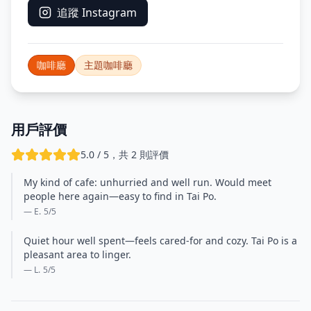
追蹤 Instagram
咖啡廳
主題咖啡廳
用戶評價
5.0 / 5，共 2 則評價
My kind of cafe: unhurried and well run. Would meet
people here again—easy to find in Tai Po.
— E.
5
/5
Quiet hour well spent—feels cared-for and cozy. Tai Po is a
pleasant area to linger.
— L.
5
/5