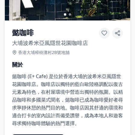
懿咖啡
大埔波希米亞風隱世花園咖啡店
香港大埔樟樹灘村2B號地舖
關於
懿咖啡 (E+ Cafe) 是位於香港大埔的波希米亞風隱世
花園咖啡店。咖啡店以獨特的藍白歐陸格調配以復古
元素為特色，在村屋環境中營造出獨特的氛圍。以精
品咖啡和多國菜式聞名，懿咖啡已成為咖啡愛好者尋
求寧靜休憩的熱門目的地。咖啡店因其舒適的環境和
適合打卡的室內設計而備受讚譽，成為本地人和遊客
尋求獨特咖啡體驗的熱門選擇。