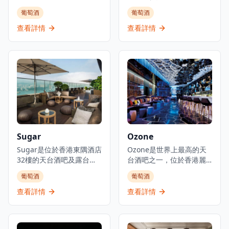
以其創新的分子調酒技術
的私人會員沙龍和雞尾酒
葡萄酒
葡萄酒
和創意雞尾酒製作方法而
酒吧，為創意專業人士、
聞名。酒吧將科學技術與
鑑賞家、國際企業家和有
查看詳情
查看詳情
傳統調酒相結合，創造獨
品味的人士提供聚會場
特的飲酒體驗，特色雞尾
所。該場所以「好奇心、
酒融合了液氮、可食用薄
自發性和想像力的沙龍」
膜和芳香精華等元素。在
為理念，讓客人可以「在
專業調酒師的帶領下，
門口卸下盔甲，展現真實
Quinary在精緻現代的環境
脆弱的自己」。空間設有
中提供經典和前衛雞尾酒
獨特的圓形艙門式入口，
的豐富菜單。該酒吧獲得
猶如「中世紀現代洞
國際認可，被視為亞洲頂
穴」，設有多個座位區
級雞尾酒目的地之一，吸
域，包括俯瞰亞畢諾道的
Sugar
Ozone
引尋求優質手工雞尾酒和
熱門窗邊角落。Salon 10
高端飲酒體驗的本地人和
Sugar是位於香港東隅酒店
逢星期三至六晚上7時至凌
Ozone是世界上最高的天
遊客。
32樓的天台酒吧及露台，
晨2時營業，舉辦各種活
台酒吧之一，位於香港麗
是下班人群和尋求僻靜場
動，包括現場音樂、DJ、
思卡爾頓酒店環球貿易廣
葡萄酒
葡萄酒
所的客人的社區熱點。這
舞蹈表演和魔術表演，同
場118樓。這間著名的酒吧
個天台綠洲提供大膽原創
時提供雞尾酒和分享菜式
位於海拔480米的驚人高
查看詳情
查看詳情
的雞尾酒，被形容為不僅
。場所保持低照明以營造
度，擁有引人注目的藍色
僅是一個場所，更是香港
舒適親密的氛圍，被譽為
氛圍和香港全景。酒吧佔
國際化精神的象徵。酒吧
香港最時髦的酒吧之一 。
據了118樓和露台的大部分