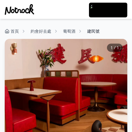
首頁
約會好去處
葡萄酒
建民號
1
/
1