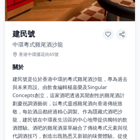
建民號
中環粵式雞尾酒沙龍
香港中環擺花街65號
關於
建民號是位於香港中環的粵式雞尾酒沙龍，專為過去
與未來而設。由飲食編輯楊嘉榮及Singular
Concepts創立，這家酒吧透過其開創性的雞尾酒計
劃慶祝調酒藝術，以粵式靈感雞尾酒向香港傳統致
敬，每款酒品都經過精心調製。作為隱藏式酒吧沙
龍，建民號在中環夜生活區的中心地帶提供獨特的飲
酒體驗。酒吧的雞尾酒菜單融合了傳統粵式元素與現
代調酒技巧，創造出既熟悉又新穎的味覺體驗。從使