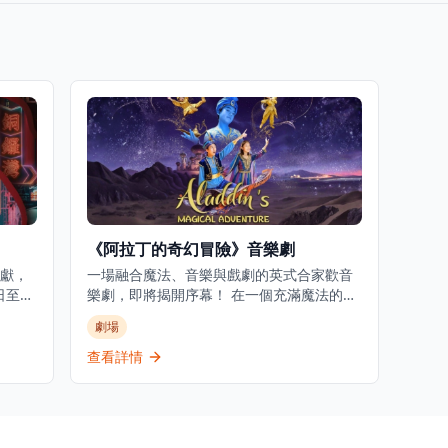
《阿拉丁的奇幻冒險》音樂劇
獻，
一場融合魔法、音樂與戲劇的英式合家歡音
至10
樂劇，即將揭開序幕！ 在一個充滿魔法的夜
作把
晚，阿拉丁偶然發現了一盞神奇的魔法燈，
劇場
滿活
喚醒了幽默又充滿魅力的精靈。與此同時，
典作品
勇敢的茉莉公主渴望冒險與自由，三人攜手
查看詳情
釋。
對抗狡猾邪惡的賈方，展開一段充滿歡笑、
的主
感動與刺激的精彩旅程。 由 Creative
化中
Collab 製作，學生、老師及專業演員共同呈
劇之
現，配合華麗舞台設計、精緻服裝、燈光效