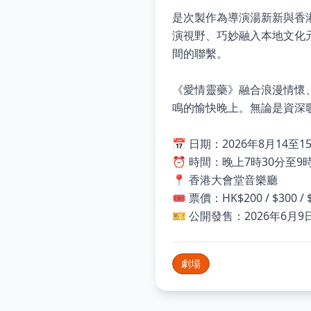
是次製作為導演湯新新與香
演視野、巧妙融入本地文化
間的聯繫。
《愛情靈藥》融合浪漫情懷
鳴的愉快晚上。無論是資深
📅 日期：2026年8月14至1
⏰ 時間：晚上7時30分至9時
📍 香港大會堂音樂廳
🎟 票價：HK$200 / $300 / $
🎫 公開發售：2026年6月9
劇場