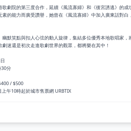
港歌劇院的第三度合作，延續《風流寡婦》和《後宮誘逃》的成
元素的能力而廣受讚譽，她曾在《風流寡婦》中加入廣東話對白
、幽默笑點與扣人心弦的動人旋律，集結多位優秀本地歌唱家，
歌劇迷還是初次走進歌劇世界的觀眾，都將樂在其中！
5日
30分
400 / $500
日上午10時起於城市售票網 URBTIX