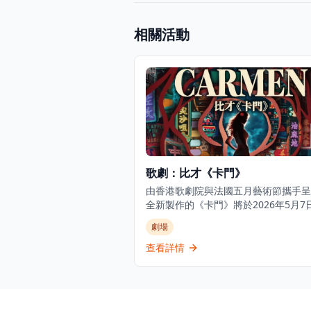
相關活動
歌劇：比才《卡門》
由香港歌劇院與法國五月藝術節攜手呈
全新製作的《卡門》將於2026年5月7日
日在香港文化中心大劇院上演。今次製
劇場
比才這部不朽名作的故事背景設定在充
力、變革的1970年代香港，為這部經
查看詳情
帶來一次鮮明而具有城市氣質的重新詮
《卡門》的故事以其熱情、自由與宿命
題，在這次製作中重新構想，捕捉了變
的香港精神。作為世界上演出最多的歌