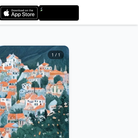
1
/
1