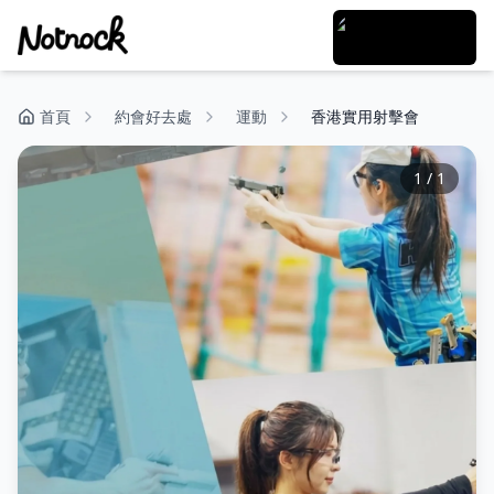
首頁
約會好去處
運動
香港實用射擊會
1
/
1