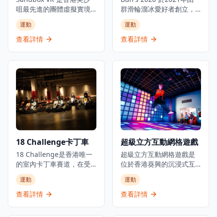
咀最先進的團體虛擬實境
群滑輪溜冰愛好者創立，
體驗中心。這個尖端虛擬
提供兩個不同的溜冰訓練
運動
運動
實境目的地結合全身動作
場地，適合初學者和有經
捕捉、觸覺反饋技術和最
驗的滑輪愛好者。這個懷
查看詳情
查看詳情
先進的VR頭戴設備，創造
舊滾軸溜冰場地重現了80
真正沉浸式的多人冒險體
年代的經典溜冰文化，為
驗。無論是朋友聚會、家
香港人帶來充滿懷舊情懷
庭活動還是企業團隊建
的娛樂體驗。場地設有專
設，Sandbox VR 都提供
業的溜冰設備和保護設
多種刺激的遊戲場景，讓
施，確保參與者的安全。
玩家可以在共享的虛擬空
無論是初次嘗試滾軸溜冰
間中一起對抗殭屍、探索
的新手，還是想要重溫童
外星世界或解決謎題。場
年回憶的資深愛好者，都
地設有專屬的私人房間，
能在這裡找到適合的活
18 Challenge卡丁車
超級立方互動網格遊戲
確保獨特且舒適的體驗。
動。場地提供不同難度的
配備專業工作人員指導和
18 Challenge是香港唯一
溜冰課程，包括基礎技巧
超級立方互動網格遊戲是
頂級設備，Sandbox VR
的室內卡丁車賽道，在受
教學、進階花式溜冰訓
位於香港葵興的沉浸式互
提供難忘的娛樂體驗，通
控環境中提供刺激的賽車
練，以及團體活動安排。
動遊戲體驗中心，專門測
運動
運動
過創新科技將人們聚集在
體驗。位於何文田的這個
除了溜冰體驗外，場地還
試玩家的團隊合作能力和
一起。立即在線預訂，體
頂級卡丁車目的地設有專
定期舉辦主題派對和懷舊
極限體能。這個基於故事
查看詳情
查看詳情
驗香港頂級VR景點之一！
業賽車設施，配備計時系
音樂夜，讓參與者在充滿
的網格遊戲提供真實生活
統和安全設備。該場地照
復古氛圍的環境中享受溜
遊戲挑戰體驗，結合了體