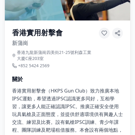
香港實用射擊會
新蒲崗
香港九龍新蒲崗四美街21-25號利森工業
大廈C座203室
+852 5424 2569
關於
香港實用射擊會（HKPS Gun Club）致力推廣本地
IPSC運動，希望透過IPSC認識更多同好，互相學
習，讓更多人能正確認識IPSC。推廣正確安全使用
玩具氣槍及正面態度，並提供舒適環境供有興趣人士
交流、練習及比賽。設有氣槍IPSC訓練、青少年課
程、團隊訓練及靶場租借服務。本會設有兩個地點，