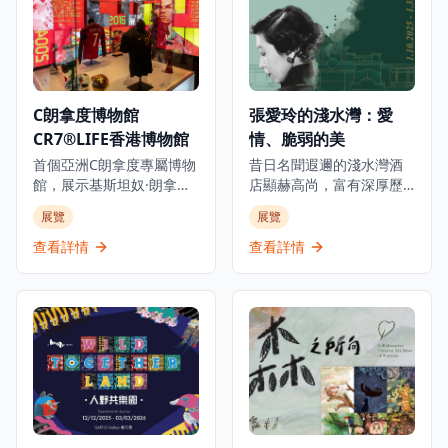
C朗拿度博物館
張愛玲的淺水灣：愛
CR7®LIFE香港博物館
情、脆弱的美
首個亞洲C朗拿度專屬博物
昔日名聞遐邇的淺水灣酒
館，展示基斯坦奴·朗拿度
店顯赫高尚，富有深厚歷
的人生旅程、職業生涯和
史底蘊，是世界各地名人
展覽
展覽
生活，透過獨家視角呈現
雅士匯聚之地。今年正值
從未公開的故事，是足球
張愛玲逝世三十週年之
查看詳情
查看詳情
迷和體育愛好者必訪的景
際，淺水灣影灣園隆重呈
點。這個獨特體驗讓參觀
獻「張愛玲的淺水灣：愛
者深入了解這位足球傳奇
情、脆弱的美」展覽，探
巨星的世界，展出個人珍
索這位文學巨匠與淺水灣
藏品、互動展示和沉浸式
酒店這座地標的深厚聯
展覽，包括他的獎盃、球
繫。展覽將於2025年10月
衣、簽名物品等珍貴收
1日至2026年3月1日舉
藏。博物館位於K11
行，邀請觀眾穿梭淺水灣
MUSEA，不僅展示C朗拿
酒店的歷史與張愛玲的文
度的職業成就，更深入探
學光芒，了解酒店如何成