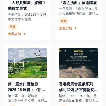
「人野共樂園」媒體互
「森之所向」藝術聯展
索他的個人生活和成長歷
為這位中國文壇傳奇的靈
動藝文展覽
程，讓參觀者全面了解這
感來源，在時代流轉中如
一月展覽─「森之所向」是
位足球巨星的傳奇故事。
何啟發她的創作。是次展
九位藝術家的聯展，帶領
今個聖誕，GATE33再度與
無論是足球迷、體育愛好
覽將展出多件珍貴藏品，
觀眾進入純粹的創作世
本地非牟利機構
展覽
者還是想要了解足球文化
包括1941年的酒店菜單、
界，發掘真誠的藝術家之
ALAN（ARTISTS who
展覽
的遊客，都能在這個博物
歷史照片及從未曝光的資
旅。展覽名稱源自一篇文
查看詳情
LOVE ANIMALS &
館中找到屬於自己的樂
料，見證淺水灣酒店的輝
字，啟發藝術家對「心之
NATURE）攜手呈獻極具意
查看詳情
趣，感受足球運動的魅力
煌歷史。除此之外，展覽
所向」的體悟。 今次聯展
義的物種共融藝文項目，
和C朗拿度的傳奇人生。
中更特別展出由香港都會
的藝術家選擇「森」作為
透過充滿玩味的互動作
大學慷慨借出之張愛玲手
展名，正如選擇回歸原
品，化身動物視角，親身
稿和信件複製品，讓觀眾
始，也象徵珍惜每一張紙
經歷牠們在都市中的挑
可以一暏張愛玲的內心世
的來源——提醒自己創作
戰。 由香港、日本及意大
界，了解淺水灣酒店如何
始於最純粹的初心，不在
利的藝術家共同創作，以
滋養她去探索渴望、追逐
乎好壞，而是那份純粹創
「都市叢林」為背景的奇
必朽世界的美麗剎那。
作的心。 藝術家們共同探
幻動物派對。展覽打造七
索著內心的奧秘，重拾初
大互動展區，帶領觀眾從
心。畫室不僅是工作的場
都市動物的視角出發，親
第一屆水口豐饒節
香港賽馬會呈獻系列：
所，更是藝術探索和自我
身體驗其困境。 包括日本
發現的空間。 展覽費用全
2025-26 展覽：《耕作
修明武備-故宮博物院藏
神奈川設計團隊Sino Inc.
免。
的《我的尾巴生成器》、
生態 水源長流》
清代軍事文物
第一屆「水口豐饒節」，
清朝（1644–1911 年）是
意大利米蘭創作團隊
由立冬至翌年立春，正好
滿族統治的政權，其武力
Carnovsky的《RGB地
跨越整個冬季。香港觀鳥
基礎建立於嚴謹的軍事組