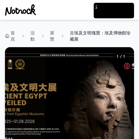
首
活
展
古埃及文明瑰寶：埃及博物館珍
頁
動
覽
藏展
1
/
1