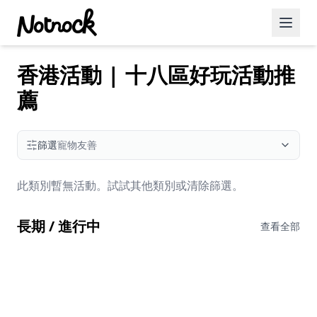
香港活動 | 十八區好玩活動推
精選活動
薦
博客文章
約會好去處
篩選
寵物友善
美食佳餚
此類別暫無活動。試試其他類別或清除篩選。
品酒
長期 / 進行中
咖啡廳
查看全部
運動
藝術文化