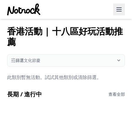
香港活動 | 十八區好玩活動推
精選活動
薦
博客文章
約會好去處
篩選
文化節慶
美食佳餚
此類別暫無活動。試試其他類別或清除篩選。
品酒
長期 / 進行中
咖啡廳
查看全部
運動
藝術文化