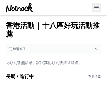
香港活動 | 十八區好玩活動推
精選活動
薦
博客文章
約會好去處
篩選
親子
美食佳餚
此類別暫無活動。試試其他類別或清除篩選。
品酒
長期 / 進行中
咖啡廳
查看全部
運動
藝術文化