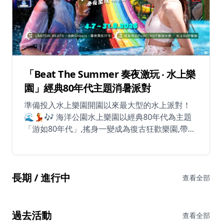
休閒
音樂
「Beat The Summer 奏夜激玩 ‧ 水上樂
園」經典80年代主題消暑派對
準備投入水上樂園開園以來最大型的水上派對！
🌊💃🎶 海洋公園水上樂園以經典80年代為主題
「游如80年代」,搖身一變成為復古狂歡樂園,帶來
「Beat The Summer」派對系列,讓你體驗最懷舊
的消暑盛事！ 🎵 CANTON BEATS【夜】 7月4日
至8月30日期間（8月22日除外），逢星期六及星
長期 / 進行中
期日下午6時30分至晚上9時30分 隨著星級駐場DJ
查看全部
精選的混音廣東歌及經典金曲盡情舞動！首四場
活動日更邀得四位星級DJ坐鎮： • DJ SURA - 來自
南韓的電音女王 • AMBER NA 藍星蕾 - 超人氣馬
過去活動
查看全部