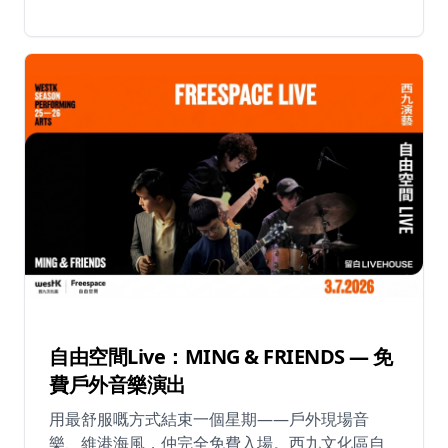
五」— DJ INK 及 Ballshing — 強勢回歸,將 80、
期六及日下午6時30分至晚上9時30分，8月22日
90 年代經典廣東歌注入全新 Disco 靈魂。這些香
除外） ⏰ 樂園開放時間：每日上午11時至下午6
港黃金時代的標誌性歌曲經過重新混音,以嶄新能
時 📍 海洋公園水上樂園，香港仔海洋徑33號 🎟️
量呈現,讓你隨著熟悉的旋律重溫那個輝煌年代。
門票由2026年6月8日起公開發售
🍺 現場更有冰涼的 Hoegarden 及 Hoegarden
Rosé 啤酒無限暢飲!邀約三五知己,在復古勁歌中
熱舞狂歡,一邊暢飲清爽啤酒,一邊穿越時空回到廣
東歌最璀璨的盛世。 這不僅是一場派對,更是對粵
語流行文化的致敬,以震撼節拍和滿滿正能量包裹
著你。無論你是資深粵語歌迷,還是初次探索這些
經典,這個夜晚都將帶給你源源不絕的驚喜與歡樂!
📅 日期:2026年7月11日(星期六) ⏰ 時間:晚上8時
至11時59分 📍 Vibes,尖沙咀美麗華酒店5樓 🎟
票價:HK$300(包含2杯啤酒) 🎫 網上發售:2026年7
月1日凌晨12時起 🔞 此活動只限18歲或以上人士
自由空間Live：MING & FRIENDS — 免
參加。歡享美酒,請理性飲酒。
費戶外音樂演出
用最舒服嘅方式結束一個星期——戶外現場音
樂、維港海風，仲完全免費入場。西九文化區自