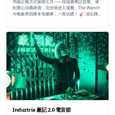
用最正嘅方式展開七月——現場廣東話音樂、凍
到透心涼嘅啤酒，完全唔使入場費。The Wanch
今晚集齊四隊本地樂隊，一夜玩晒！ 🎸 演出陣
容： - Purple Express - Jack Yu - Lunar Umami -
Blend 四種完全唔同嘅風格。同一個舞台。一晚
搞掂。唔論你鍾意獨立音樂、流行定係其他，今
晚都有你份。唔使訂位、唔使買票——即刻嚟就
得。 到時見！ 📅 日期：2026年7月1日（星期
三） ⏰ 時間：晚上7:00 – 11:30 📍 灣仔謝斐道
90號豫港大廈1樓 🎟 免費入場
Induztria 廠記 2.0 電音節