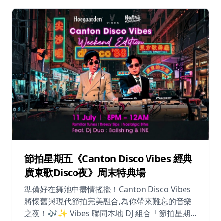
來西亞DJ • DJ KIXON - 人氣DJ • DJ SUNB - 醫生DJ
配合璀璨視覺效果，狂熱氣氛一觸即發！ 📸 晝夜
霓虹打卡 + 線上人生三格！ 全新懷舊主題「游如
80年代」點綴整個水上樂園，由「珊瑚大堂」的
巨型扭蛋機影到三樓陽台位置。打卡裝置包括： •
懷舊冰室美食主題 • 「渠王」夜光藝術廊 • 多款巨
型霓虹燈裝置 晚上限定打卡位亮燈後，水上樂園
將搖身一變為狂「夜」派對主場！配合懷舊主
題，更打造全新80s線上人生三格。 🌟 ASIA
IDOL 激浪之夜 8月22日晚上6時至9時30分 特別
之夜帶來多位超人氣亞洲偶像團隊！包括粉絲見
面會、駐場DJ及來自不同地區的六大人氣男團女
團輪流表演。 🎮 水上運動激鬥 + 池畔酒吧 體驗
各類水上運動競技，並在池畔酒吧享受清涼飲
節拍星期五《Canton Disco Vibes 經典
品，感受派對氛圍。 這是你重溫80年代黃金時代
廣東歌Disco夜》周末特典場
的機會，在璀璨燈光和電音節拍下享受最酷的夏
準備好在舞池中盡情搖擺！Canton Disco Vibes
日派對。無論你是懷舊愛好者還是派對狂熱者，
將懷舊與現代節拍完美融合,為你帶來難忘的音樂
這個活動都將為你帶來難忘的夏日回憶！ 📅 日
之夜！🎶✨ Vibes 聯同本地 DJ 組合「節拍星期
期：2026年7月4日至8月31日（派對之夜：逢星