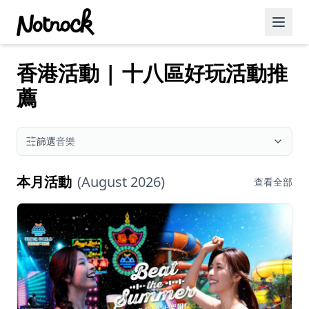
香港活動 | 十八區好玩活動推
精選活動
薦
博客文章
約會好去處
篩選
音樂
美食佳餚
本月活動
(
August 2026
)
查看全部
品酒
咖啡廳
運動
藝術文化