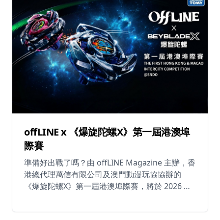
過！ 📅 日期：2026年6月27日（星期六）上午
11:30 – 晚上10:30 📍 香港九龍啟德協調道2號
AIRSIDE 3樓 🎟️ 報名費：HK$100 🗓️ 網上報名開
始：2026年5月12日 上午10:00
offLINE x 《爆旋陀螺X》第一屆港澳埠
際賽
準備好出戰了嗎？由 offLINE Magazine 主辦，香
港總代理萬信有限公司及澳門動漫玩協協辦的
《爆旋陀螺X》第一屆港澳埠際賽，將於 2026 年
6 月 19 至 21 日在啟德雙子匯 2 期「三道
SNDO」7 樓及 8 樓盛大舉行！ 是次賽事為香港