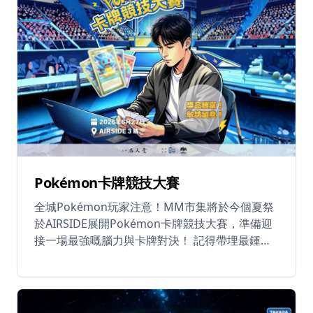
免費入場、展位眾多，係一個真正屬於整個卡牌
社群嘅週末盛事。 今年更逢 Pokémon 30 周年紀
念，意義非凡。不論你係新手定老手，只要你熱
愛卡牌，呢度就係你嘅主場。 📅 日期：2026年7
月3日至5日（星期五至日） ⏰ 時間：每日上午
11:00 至晚上 8:00 📍 九龍灣 MegaBox 17樓 🎟
免費入場
Pokémon卡牌競技大賽
全城Pokémon玩家注意！MM市集將於今個夏祭
於AIRSIDE展開Pokémon卡牌競技大賽，準備迎
接一場最強嘅腦力與卡牌對決！ 記得帶埋最鍾意
嘅卡過嚟參戰，現場將匯聚各路高手，展開連場
精彩交鋒。贏家將有機會贏取極之豐富嘅精彩獎
品！ 無論你係資深競技玩家定係卡牌愛好者，呢
個夏天就係你展示實力嘅最佳舞台，千祈唔好錯