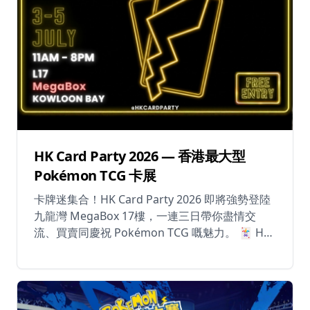
休閒
音樂
HK Card Party 2026 — 香港最大型
Pokémon TCG 卡展
卡牌迷集合！HK Card Party 2026 即將強勢登陸
九龍灣 MegaBox 17樓，一連三日帶你盡情交
流、買賣同慶祝 Pokémon TCG 嘅魅力。 🃏 HK
Card Party 係香港規模最大嘅 Pokémon 集換式
卡牌博覽會，匯聚本地及各地收藏家、攤主同卡
牌愛好者。無論你係追緊頂級珍藏、PSA 評級
卡，定係想入手新補充包，呢度都係你嘅天堂。