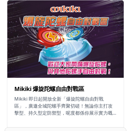
與澳門之間首個跨境陀螺對決，設多個組別，涵
蓋青少年組、公開組、最強女陀螺手盃及情侶
盃，無論你是實力派選手還是熱情粉絲，都不容
錯過這場終極爆旋盛事！ 🏆 比賽組別： - 6 至 12
歲組別 — 初賽時間：中午 12 時 45 分（6 月 19
日） - 6 歲以上公開組別 — 初賽時間：下午 3 時
（6 月 19 日） - 最強女陀螺手盃 - 情侶盃（G3 甜
蜜二人組） 📅 日期：2026 年 6 月 19 至 21 日
（星期五至日） ⏰ 時間：中午 12 時至晚上 8 時
📍 啟德雙子匯 2 期三道 SNDO 7 樓及 8 樓 💰 免
費入場
Mikiki 爆旋陀螺自由對戰區
Mikiki 即日起開放全新「爆旋陀螺自由對戰
區」，廣邀全城陀螺手齊聚切磋！無論你主打攻
擊型、持久型定防禦型，呢度都係你展示實力嘅
最佳舞台。 場內設有 X-Dash 極限衝刺舞台，讓
玩家盡情體驗「X衝刺」同「爆裂」嘅極致快感。