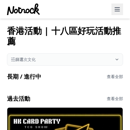
香港活動 | 十八區好玩活動推
精選活動
薦
博客文章
約會好去處
篩選
次文化
美食佳餚
長期 / 進行中
查看全部
品酒
咖啡廳
過去活動
查看全部
運動
藝術文化