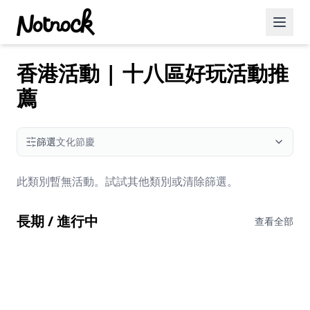
香港活動 | 十八區好玩活動推
精選活動
薦
博客文章
約會好去處
篩選
文化節慶
美食佳餚
此類別暫無活動。試試其他類別或清除篩選。
品酒
長期 / 進行中
咖啡廳
查看全部
運動
藝術文化