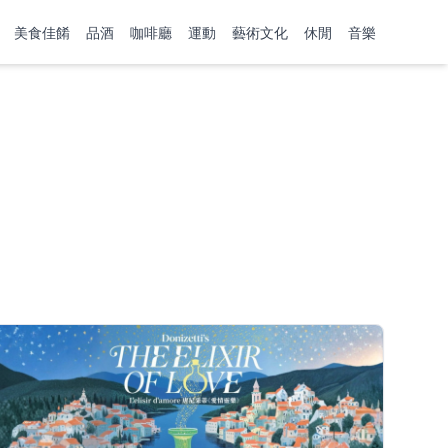
美食佳餚
品酒
咖啡廳
運動
藝術文化
休閒
音樂