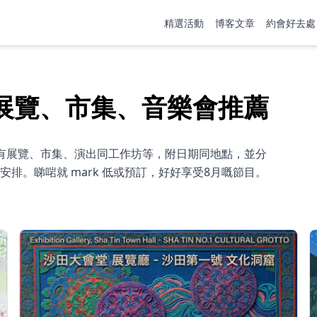
精選活動
博客文章
約會好去處
| 展覽、市集、音樂會推薦
有展覽、市集、演出同工作坊等，附日期同地點，並分
排。睇啱就 mark 低或預訂，好好享受8月嘅節目。