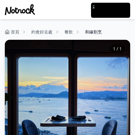
首頁
約會好去處
餐飲
和緣割烹
1
/
1