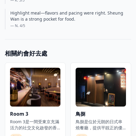
— K.
5
/5
Highlight meal—flavors and pacing were right. Sheung
Wan is a strong pocket for food.
— N.
4
/5
相關約會好去處
Room 3
鳥捌
Room 3是一間受東京充滿
鳥捌是位於元朗的日式串
活力的社交文化啟發的香
燒餐廳，提供平靚正的優
港都市美食酒吧，提供日
質日本料理，是體驗正宗