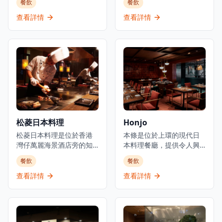
餐飲
餐飲
式小食以及豐富的葡萄
日式美食的理想選擇。餐
酒、威士忌、優質清酒和
廳主打新鮮刺身、炭火串
查看詳情
查看詳情
雞尾酒選擇。酒吧擁有寬
燒及廚師發辦套餐，採用
敞時尚的室內設計和高天
時令食材，確保每一道菜
花板，營造出優雅的用餐
都展現最佳的風味和品
和飲酒氛圍。以日式融合
質。位於元朗舊木綿校服
料理聞名，Room 3提供晚
位置，這間餐廳提供正宗
餐服務，專注於燒烤類食
的日式用餐體驗，晚市主
品和酒吧美食，是本地人
打刺身、串燒等，亦有廚
和遊客的熱門目的地。這
師發辦，全部都用了時令
家establishment既是餐廳
魚料及食材。餐廳環境溫
也是酒吧，在尖沙咀中心
馨舒適，適合情侶約會或
松菱日本料理
Honjo
地帶提供精緻的都市用餐
與朋友共聚，享受傳統日
體驗。
松菱日本料理是位於香港
式料理的魅力。餐廳以在
本條是位於上環的現代日
灣仔萬麗海景酒店旁的知
元朗區提供高性價比的日
本料理餐廳，提供令人興
名餐廳，是體驗正宗日式
本料理而聞名，無論是想
奮且多元化的日本料理，
餐飲
餐飲
鐵板燒的頂級選擇。餐廳
要品嚐新鮮刺身還是享受
以全新的動感風味重新詮
以精緻的傳統日本料理和
炭火串燒的獨特風味，鳥
釋。餐廳採用包容性的飲
查看詳情
查看詳情
無可挑剔的服務而聞名，
捌都能滿足您的需求。
食文化，同時保持正宗的
在香港提供經典日式鐵板
日本烹飪傳統。本條提供
燒宴席已有超過35年的歷
多種菜式，包括壽司、亞
史，深受本地食客和遊客
洲融合菜和健康選擇，並