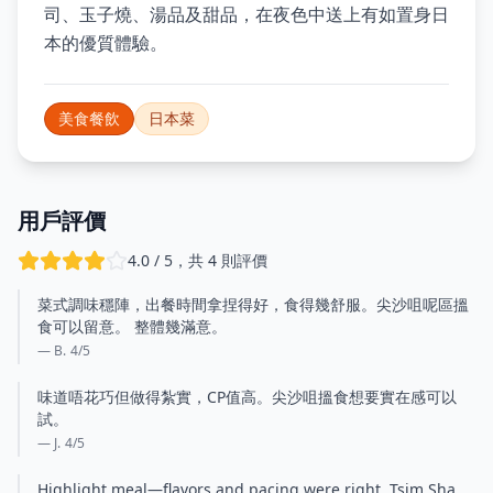
司、玉子燒、湯品及甜品，在夜色中送上有如置身日
本的優質體驗。
美食餐飲
日本菜
用戶評價
4.0 / 5，共 4 則評價
菜式調味穩陣，出餐時間拿捏得好，食得幾舒服。尖沙咀呢區搵
食可以留意。 整體幾滿意。
— B.
4
/5
味道唔花巧但做得紮實，CP值高。尖沙咀搵食想要實在感可以
試。
— J.
4
/5
Highlight meal—flavors and pacing were right. Tsim Sha