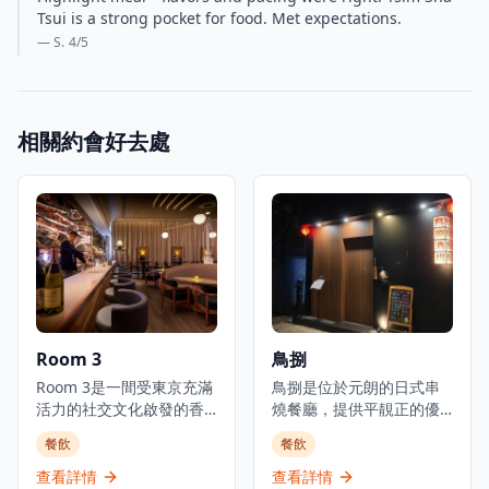
Tsui is a strong pocket for food. Met expectations.
— S.
4
/5
相關約會好去處
Room 3
鳥捌
Room 3是一間受東京充滿
鳥捌是位於元朗的日式串
活力的社交文化啟發的香
燒餐廳，提供平靚正的優
港都市美食酒吧，提供日
質日本料理，是體驗正宗
餐飲
餐飲
式小食以及豐富的葡萄
日式美食的理想選擇。餐
酒、威士忌、優質清酒和
廳主打新鮮刺身、炭火串
查看詳情
查看詳情