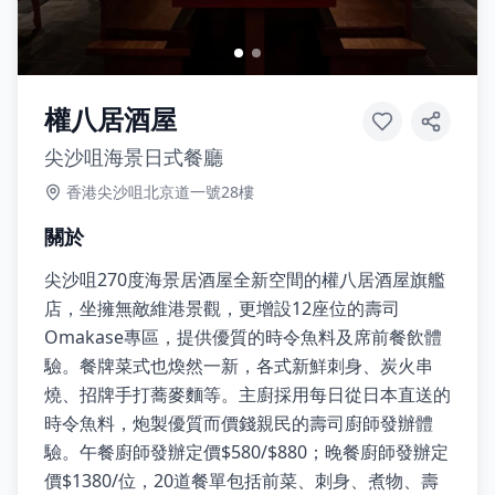
權八居酒屋
尖沙咀海景日式餐廳
香港尖沙咀北京道一號28樓
關於
尖沙咀270度海景居酒屋全新空間的權八居酒屋旗艦
店，坐擁無敵維港景觀，更增設12座位的壽司
Omakase專區，提供優質的時令魚料及席前餐飲體
驗。餐牌菜式也煥然一新，各式新鮮刺身、炭火串
燒、招牌手打蕎麥麵等。主廚採用每日從日本直送的
時令魚料，炮製優質而價錢親民的壽司廚師發辦體
驗。午餐廚師發辦定價$580/$880；晚餐廚師發辦定
價$1380/位，20道餐單包括前菜、刺身、煮物、壽