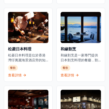
雞尾酒選擇。酒吧擁有寬
燒及廚師發辦套餐，採用
敞時尚的室內設計和高天
時令食材，確保每一道菜
花板，營造出優雅的用餐
都展現最佳的風味和品
和飲酒氛圍。以日式融合
質。位於元朗舊木綿校服
料理聞名，Room 3提供晚
位置，這間餐廳提供正宗
餐服務，專注於燒烤類食
的日式用餐體驗，晚市主
品和酒吧美食，是本地人
打刺身、串燒等，亦有廚
和遊客的熱門目的地。這
師發辦，全部都用了時令
家establishment既是餐廳
魚料及食材。餐廳環境溫
也是酒吧，在尖沙咀中心
馨舒適，適合情侶約會或
松菱日本料理
和緣割烹
地帶提供精緻的都市用餐
與朋友共聚，享受傳統日
體驗。
松菱日本料理是位於香港
式料理的魅力。餐廳以在
和緣割烹是一家專門提供
灣仔萬麗海景酒店旁的知
元朗區提供高性價比的日
日本割烹料理的餐廳，割
名餐廳，是體驗正宗日式
本料理而聞名，無論是想
烹是日本最精緻和最悠久
餐飲
餐飲
鐵板燒的頂級選擇。餐廳
要品嚐新鮮刺身還是享受
的烹飪傳統之一。餐廳使
以精緻的傳統日本料理和
炭火串燒的獨特風味，鳥
用優質的日本食材，隨著
查看詳情
查看詳情
無可挑剔的服務而聞名，
捌都能滿足您的需求。
季節變化調整菜單，為香
在香港提供經典日式鐵板
港提供獨一無二的用餐體
燒宴席已有超過35年的歷
驗。餐廳位於上環新建的
史，深受本地食客和遊客
干諾中心29樓，可從私密
喜愛。位於灣仔會議展覽
的用餐環境中欣賞維多利
中心旁，松菱提供壽司吧
亞港的壯麗景色。開放式
和鐵板燒用餐體驗，讓客
廚房讓廚師能與食客互