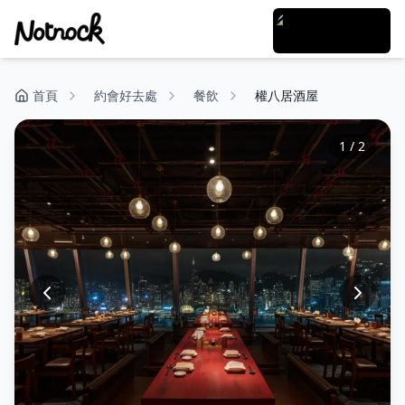
首頁
約會好去處
餐飲
權八居酒屋
1
/
2