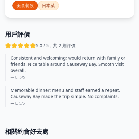
美食餐飲
日本菜
用戶評價
5.0 / 5，共 2 則評價
Consistent and welcoming; would return with family or
friends. Nice table around Causeway Bay. Smooth visit
overall.
— E.
5
/5
Memorable dinner; menu and staff earned a repeat.
Causeway Bay made the trip simple. No complaints.
— L.
5
/5
相關約會好去處