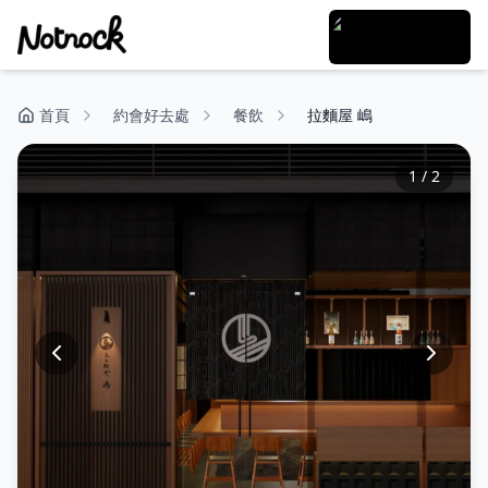
首頁
約會好去處
餐飲
拉麵屋 嶋
1
/
2