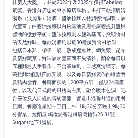
佳新人大獎」，並於2022年及2025年獲得Tabelog
銅獎。香港分店忠於東京原店風格，主打三款招牌清
湯系（淡麗系）湯底：醬油拉麵以特調醬油調製，層
次豐富；白醬油拉麵以白松露油及黑松露醬提升鹽與
醬油的微妙平衡；鹽味拉麵則以鹽為基底，突顯食材
的天然鮮味。每款湯底均以近30種優質食材熬製，
包括日本雞、帶子、蜆、熟成鰹魚片、鯛魚頭、昆布
及新鮮蔬菜，鮮味層次豐富而不失清雅。麵條每日以
五種麵粉人手製作，不含添加劑，口感爽滑彈牙。每
碗拉麵均配以四款叉燒，以及每日新鮮製作的蝦雲吞
及豬肉雲吞。餐廳面積約1,200平方呎，僅設24個座
位，以現代日式簡約風格為主調，融合暖木色調、吧
台座位及入口處的傳統暖簾，營造出溫馨舒適的用餐
氛圍。餐廳逢星期一至日上午11時30分至晚上9時30
分營業。拉麵屋 嶋位於香港銅鑼灣糖街25-31號
Sugar+地下1號舖。