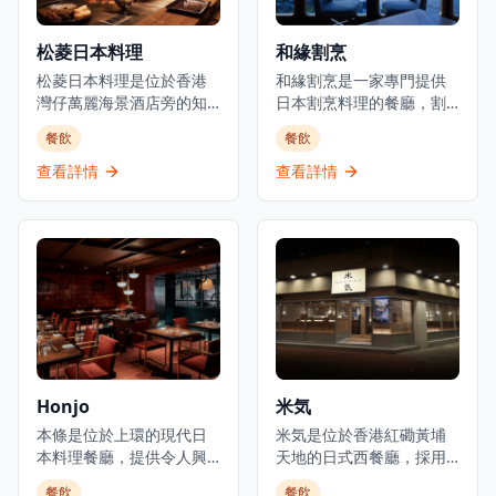
家establishment既是餐廳
魚料及食材。餐廳環境溫
也是酒吧，在尖沙咀中心
馨舒適，適合情侶約會或
松菱日本料理
和緣割烹
地帶提供精緻的都市用餐
與朋友共聚，享受傳統日
體驗。
松菱日本料理是位於香港
式料理的魅力。餐廳以在
和緣割烹是一家專門提供
灣仔萬麗海景酒店旁的知
元朗區提供高性價比的日
日本割烹料理的餐廳，割
名餐廳，是體驗正宗日式
本料理而聞名，無論是想
烹是日本最精緻和最悠久
餐飲
餐飲
鐵板燒的頂級選擇。餐廳
要品嚐新鮮刺身還是享受
的烹飪傳統之一。餐廳使
以精緻的傳統日本料理和
炭火串燒的獨特風味，鳥
用優質的日本食材，隨著
查看詳情
查看詳情
無可挑剔的服務而聞名，
捌都能滿足您的需求。
季節變化調整菜單，為香
在香港提供經典日式鐵板
港提供獨一無二的用餐體
燒宴席已有超過35年的歷
驗。餐廳位於上環新建的
史，深受本地食客和遊客
干諾中心29樓，可從私密
喜愛。位於灣仔會議展覽
的用餐環境中欣賞維多利
中心旁，松菱提供壽司吧
亞港的壯麗景色。開放式
和鐵板燒用餐體驗，讓客
廚房讓廚師能與食客互
人可以近距離觀看廚師精
動，提供正宗的日本割烹
湛的烹飪技藝。餐廳環境
體驗。割烹料理強調食材
優雅，適合商務宴請、情
的新鮮度和季節性，廚師
Honjo
米気
侶約會或慶祝特殊場合。
會根據當日最新鮮的食材
每一道菜都選用最新鮮的
本條是位於上環的現代日
來設計菜單，確保每一道
米気是位於香港紅磡黃埔
時令食材，由經驗豐富的
本料理餐廳，提供令人興
菜都展現食材的最佳風
天地的日式西餐廳，採用
日籍廚師精心製作，確保
奮且多元化的日本料理，
味。餐廳的會席料理套餐
簡約的木系裝潢，主打家
餐飲
餐飲