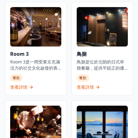
Room 3
鳥捌
Room 3是一間受東京充滿
鳥捌是位於元朗的日式串
活力的社交文化啟發的香
燒餐廳，提供平靚正的優
港都市美食酒吧，提供日
質日本料理，是體驗正宗
餐飲
餐飲
式小食以及豐富的葡萄
日式美食的理想選擇。餐
酒、威士忌、優質清酒和
廳主打新鮮刺身、炭火串
查看詳情
查看詳情
雞尾酒選擇。酒吧擁有寬
燒及廚師發辦套餐，採用
敞時尚的室內設計和高天
時令食材，確保每一道菜
花板，營造出優雅的用餐
都展現最佳的風味和品
和飲酒氛圍。以日式融合
質。位於元朗舊木綿校服
料理聞名，Room 3提供晚
位置，這間餐廳提供正宗
餐服務，專注於燒烤類食
的日式用餐體驗，晚市主
品和酒吧美食，是本地人
打刺身、串燒等，亦有廚
和遊客的熱門目的地。這
師發辦，全部都用了時令