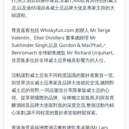
行,用上酒店四層作展覽,呈獻1,500款各具特色的威士
忌,以及逾65場由各威士忌品牌大使及專家主持的大
師課程。
尊貴嘉賓包括 Whiskyfun.com 創辦人 Mr Serge
Valentin、Elixir Distillers 董事總經理 Mr
Sukhinder Singh,以及 Gordon & MacPhail／
Benromach 全球銷售總監 Mr Richard Urquhart,
並雲集多位於全球威士忌界極具影響力的人仕。
活動讓對威士忌有不同程度認識的愛好者聚首一堂,
與世界頂尖威士忌專家及品牌大使彼此交流,擴闊對
威士忌的視野,一同品鑒並分享限量版威士忌的心
得。從享譽國際的品牌、珍稀獨立裝瓶商,到與首席
釀酒師及品牌大使面對面的深度交流,整個活動均精
心策劃,讓不同程度的愛好者皆能輕鬆探索。
香港海景嘉福洲際酒店餐飲總監李卓華(Mr Lars