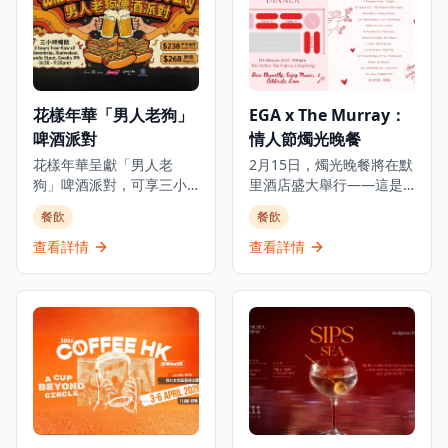
花樣年華「男人老狗」
EGA x The Murray：
啤酒派對
情人節燭光晚餐
花樣年華呈獻「男人老
2月15日，燭光晚餐將在默
狗」啤酒派對，可享三小
里酒店盛大舉行——這是
時任飲四款啤酒和任食佐
一場浪漫的情人節體驗，
餐飲
餐飲
酒小食，加上DJ打碟、啤
燭光搖曳，現場表演精彩
酒遊戲炒熱氣氛，音樂、
紛呈，更有精緻晚餐在私
查看詳情
查看詳情
啤酒配上美食，讓您與好
密溫馨的氛圍中完美融
友舉杯暢聚！ 派對提供四
合。 當晚，酒店將推出專
款啤酒，包括口感清爽的
為此情人節特別設計的全
慕尼黑啤酒Löwenbräu、
新菜單，與默里酒店永恆
經典啤酒Budweiser，以
的優雅氣質相得益彰。 這
及本地精釀啤酒品牌鬼佬
場浪漫之夜專為摯友、情
的兩款手工啤酒——帶有
侶以及所有熱愛浪漫時
咖啡與可可風味的鬼佬
刻、渴望與心愛之人共享
Stout及散發水果香氣和花
晚餐的人們而設。 放慢腳
香的鬼佬IPA。另有三款佐
步。 讓音樂響起。 沉浸於