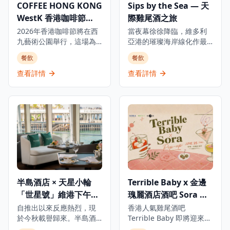
COFFEE HONG KONG
Sips by the Sea — 天
酒小食，包括洋蔥圈配燒
當下。情人節燭光晚餐將
WestK 香港咖啡節
際雞尾酒之旅
烤醬、波浪薯條，以及熱
在戶外（有遮擋的屋頂
狗DIY專區，讓大家隨心配
下）舉行。 🪉 音樂家：
2026
2026年香港咖啡節將在西
當夜幕徐徐降臨，維多利
搭自己喜愛的醬料與配
The Euphonious（三重
九藝術公園舉行，這場為
亞港的璀璨海岸線化作最
料，創造獨一無二的專屬
奏） 豎琴演奏家：Jadie
期四天的盛會展示本地咖
美的背景，K11 MUSEA 六
餐飲
餐飲
熱狗！ 派對更設有多項派
Cheuk 小提琴手：賴賴路
啡文化精髓，同時歡迎國
樓戶外空間 Sculpture
對遊戲，包括啤酒乒乓大
易 大提琴手：李麗貝卡
際咖啡品牌和咖啡師參與
Park 即將搖身一變，成為
查看詳情
查看詳情
戰，以隊伍形式進行，將
*12歲以下兒童謝絕入場。
交流。 活動每天呈現不同
全城最令人心醉的天際雞
乒乓球投進敵隊的杯中；
主題： 第一天為香港最大
尾酒天地——《Sips by
另一款Titanic遊戲，玩家
規模的戶外咖啡音樂派
the Sea》期間限定登場。
輪流將啤酒倒入漂浮的烈
對，融合DJ表演與咖啡文
活動於2026年5月16日至
酒杯中，考驗技巧與運
化。 第二天配合兒童節，
31日，每逢星期五、六、
氣，勝出者可贏得花樣年
舉辦親子足球比賽等家庭
日及公眾假期下午4時30分
華啤酒通行証一張。當晚
友好活動。 第三天邀請參
至晚上9時舉行。現場匯聚
更有音樂人現場打碟，以
加者在草地上體驗日出及
多個來自亞洲50最佳酒吧
節拍強勁的音樂貫穿全
日落瑜伽，尋找身心平
的頂尖調酒師，並帶來五
場，帶動熾熱氣氛，讓每
衡。 第四天歡迎毛孩參
款專為 K11 MUSEA 特別
半島酒店 × 天星小輪
Terrible Baby x 金邊
位賓客在啤酒、美食與音
與，舉辦寵物挑戰賽及促
創作的獨家雞尾酒，讓調
浪中，盡情享受難忘一
「世星號」維港下午茶
瑰麗酒店酒吧 Sora 限
進人寵互動的活動。 活動
酒工藝、日落餘暉與藝術
夜。
以「一杯連繫世界」為理
裝置在此交織成一場感官
及黃昏雞尾酒遊船河
定快閃酒吧
自推出以來反應熱烈，現
香港人氣雞尾酒吧
念，將咖啡文化延伸至不
盛宴。 系列活動將以「Sip
於今秋載譽歸來。半島酒
Terrible Baby 即將迎來一
同社群和生活方式。 票價
& Spin」（6月6日）作壓
店與天星小輪「世星號」
場萬眾期待的限定快閃！6