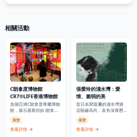
相關活動
C朗拿度博物館
張愛玲的淺水灣：愛
CR7®LIFE香港博物館
情、脆弱的美
首個亞洲C朗拿度專屬博物
昔日名聞遐邇的淺水灣酒
館，展示基斯坦奴·朗拿度
店顯赫高尚，富有深厚歷
的人生旅程、職業生涯和
史底蘊，是世界各地名人
展覽
展覽
生活，透過獨家視角呈現
雅士匯聚之地。今年正值
從未公開的故事，是足球
張愛玲逝世三十週年之
查看詳情
查看詳情
迷和體育愛好者必訪的景
際，淺水灣影灣園隆重呈