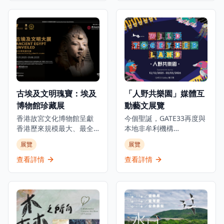
點。這個獨特體驗讓參觀
獻「張愛玲的淺水灣：愛
者深入了解這位足球傳奇
情、脆弱的美」展覽，探
巨星的世界，展出個人珍
索這位文學巨匠與淺水灣
藏品、互動展示和沉浸式
酒店這座地標的深厚聯
展覽，包括他的獎盃、球
繫。展覽將於2025年10月
衣、簽名物品等珍貴收
1日至2026年3月1日舉
藏。博物館位於K11
行，邀請觀眾穿梭淺水灣
MUSEA，不僅展示C朗拿
酒店的歷史與張愛玲的文
度的職業成就，更深入探
學光芒，了解酒店如何成
古埃及文明瑰寶：埃及
「人野共樂園」媒體互
索他的個人生活和成長歷
為這位中國文壇傳奇的靈
博物館珍藏展
動藝文展覽
程，讓參觀者全面了解這
感來源，在時代流轉中如
位足球巨星的傳奇故事。
何啟發她的創作。是次展
香港故宮文化博物館呈獻
今個聖誕，GATE33再度與
無論是足球迷、體育愛好
覽將展出多件珍貴藏品，
香港歷來規模最大、最全
本地非牟利機構
者還是想要了解足球文化
包括1941年的酒店菜單、
面及展期最長的古埃及珍
ALAN（ARTISTS who
展覽
展覽
的遊客，都能在這個博物
歷史照片及從未曝光的資
寶展覽。這個里程碑式的
LOVE ANIMALS &
館中找到屬於自己的樂
料，見證淺水灣酒店的輝
展覽與埃及最高文物委員
NATURE）攜手呈獻極具意
查看詳情
查看詳情
趣，感受足球運動的魅力
煌歷史。除此之外，展覽
會合作，展出來自七間主
義的物種共融藝文項目，
和C朗拿度的傳奇人生。
中更特別展出由香港都會
要埃及博物館及塞加拉考
透過充滿玩味的互動作
大學慷慨借出之張愛玲手
古遺址的250件珍貴文物。
品，化身動物視角，親身
稿和信件複製品，讓觀眾
展覽透過四個主題部分追
經歷牠們在都市中的挑
可以一暏張愛玲的內心世
溯古埃及文明5000年的發
戰。 由香港、日本及意大
界，了解淺水灣酒店如何
展：「法老的國度」、
利的藝術家共同創作，以