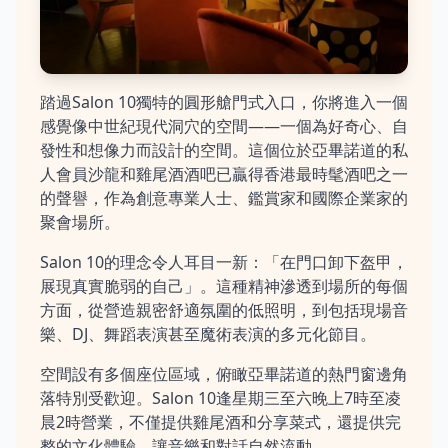
踏過Salon 10獨特的圓形艙門式入口，你將進入一個
感覺像中世紀現代洞穴的空間——一個為好奇心、自
發性和想像力而設計的空間。這個位於亞畢諾道的私
人會員沙龍和雞尾酒酒吧已贏得香港最時髦酒吧之一
的聲譽，作為創意專業人士、鑑賞家和國際企業家的
聚會場所。
Salon 10的理念令人耳目一新：「在門口卸下盔甲，
展現真實脆弱的自己」。這種精神滲透到場所的每個
方面，從營造親密舒適氛圍的低照明，到包括現場音
樂、DJ、舞蹈表演甚至魔術表演的多元化節目。
空間設有多個座位區域，俯瞰亞畢諾道的熱門窗邊角
落特別受歡迎。Salon 10逢星期三至六晚上7時至凌
晨2時營業，不僅提供雞尾酒和分享菜式，還提供完
整的文化體驗，讓音樂和對話自然流動。