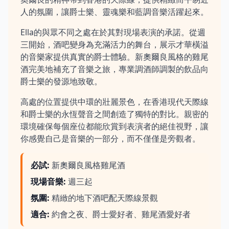
人的氛圍，讓爵士樂、靈魂樂和藍調音樂活躍起來。
Ella的與眾不同之處在於其對現場表演的承諾。從週
三開始，酒吧變身為充滿活力的舞台，展示才華橫溢
的音樂家提供真實的爵士體驗。新奧爾良風格的雞尾
酒完美地補充了音樂之旅，專業調酒師調製的飲品向
爵士樂的發源地致敬。
高處的位置提供中環的壯麗景色，在香港現代天際線
和爵士樂的永恆聲音之間創造了獨特的對比。親密的
環境確保每個座位都能欣賞到表演者的絕佳視野，讓
你感覺自己是音樂的一部分，而不僅僅是旁觀者。
必試
:
新奧爾良風格雞尾酒
現場音樂
:
週三起
氛圍
:
精緻的地下酒吧配天際線景觀
適合
:
約會之夜、爵士愛好者、雞尾酒愛好者