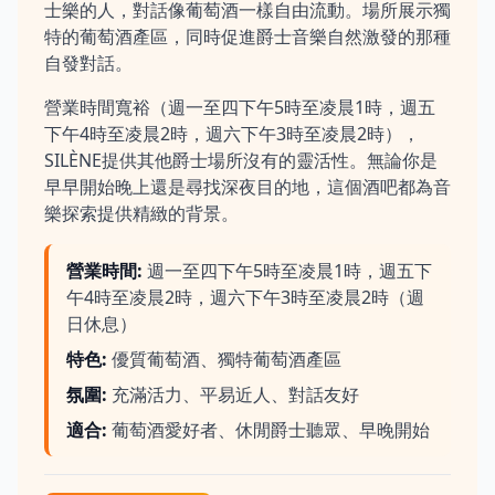
士樂的人，對話像葡萄酒一樣自由流動。場所展示獨
特的葡萄酒產區，同時促進爵士音樂自然激發的那種
自發對話。
營業時間寬裕（週一至四下午5時至凌晨1時，週五
下午4時至凌晨2時，週六下午3時至凌晨2時），
SILÈNE提供其他爵士場所沒有的靈活性。無論你是
早早開始晚上還是尋找深夜目的地，這個酒吧都為音
樂探索提供精緻的背景。
營業時間
:
週一至四下午5時至凌晨1時，週五下
午4時至凌晨2時，週六下午3時至凌晨2時（週
日休息）
特色
:
優質葡萄酒、獨特葡萄酒產區
氛圍
:
充滿活力、平易近人、對話友好
適合
:
葡萄酒愛好者、休閒爵士聽眾、早晚開始