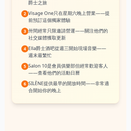
爵士之旅
Visage One只在星期六晚上營業——提
2
前預訂這個獨家體驗
卅間經常只限邀請營運——關注他們的
3
社交媒體獲取更新
Ella爵士酒吧從週三開始現場音樂——
4
週末最繁忙
Salon 10是會員俱樂部但經常歡迎客人
5
——查看他們的活動日曆
SILÈNE提供最早的開放時間——非常適
6
合開始你的晚上