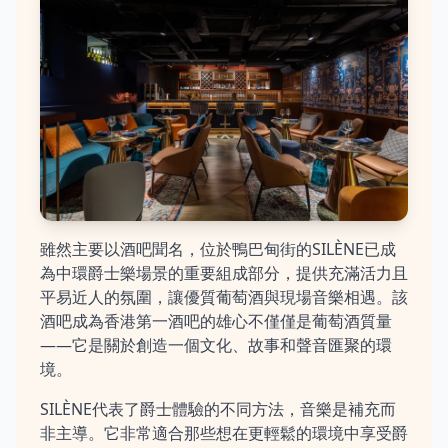
雖然主要以酒吧聞名，位於鴨巴甸街的SILÈNE已成
為中環爵士樂場景的重要組成部分，提供充滿活力且
平易近人的氛圍，讓優質葡萄酒與現場音樂相遇。該
酒吧成為香港第一酒吧的雄心不僅僅是葡萄酒質量
——它是關於創造一個文化、故事和聲音匯聚的環
境。
SILÈNE代表了爵士體驗的不同方法，音樂是補充而
非主導。它非常適合那些想在更輕鬆的環境中享受爵