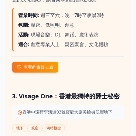
營業時間
:
週三至六，晚上7時至凌晨2時
氛圍
:
親密、低照明、創意
活動
:
現場音樂、DJ、舞蹈、魔術表演
適合
:
創意專業人士、親密聚會、文化體驗
查看約會好去處
3. Visage One：香港最獨特的爵士秘密
香港中環荷李活道93號寶龍大廈美輪街低層地下
地下
親密
獨特概念