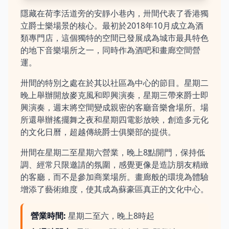
隱藏在荷李活道旁的安靜小巷內，卅間代表了香港獨
立爵士樂場景的核心。最初於2018年10月成立為酒
類專門店，這個獨特的空間已發展成為城市最具特色
的地下音樂場所之一，同時作為酒吧和畫廊空間營
運。
卅間的特別之處在於其以社區為中心的節目。星期二
晚上舉辦開放麥克風和即興演奏，星期三帶來爵士即
興演奏，週末將空間變成親密的客廳音樂會場所。場
所還舉辦搖擺舞之夜和星期四電影放映，創造多元化
的文化日曆，超越傳統爵士俱樂部的提供。
卅間在星期二至星期六營業，晚上8點開門，保持低
調、經常只限邀請的氛圍，感覺更像是造訪朋友精緻
的客廳，而不是參加商業場所。畫廊般的環境為體驗
增添了藝術維度，使其成為蘇豪區真正的文化中心。
營業時間
:
星期二至六，晚上8時起