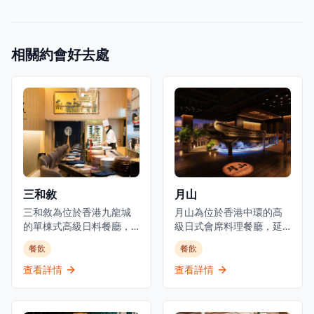
相關約會好去處
三和敘
月山
三和敘為位於香港九龍城
月山為位於香港中環的高
的單棟式高級日料餐廳，
級日式會席料理餐廳，延
集結三大傳統日本料理：
續米芝蓮星級日本料理的
餐飲
餐飲
壽司、鐵板燒、爐端燒的
血統。餐廳佔地3,000平方
日式餐飲概念。環境優美
呎，由資深廚藝團隊領
查看詳情
查看詳情
舒適，適合情侶約會、好
導，行政總廚黃冠華來自
友聚會及商業用餐。餐廳
「日山」，專精於以美酒
以優質食材呈獻高級日式
配佳餚的會席料理，同時