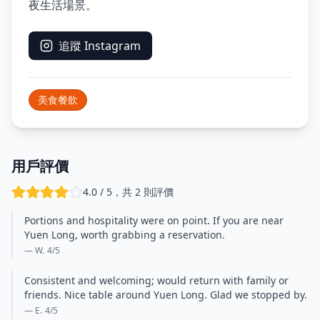
夜生活場景。
追蹤 Instagram
美食餐飲
用戶評價
4.0 / 5，共 2 則評價
Portions and hospitality were on point. If you are near
Yuen Long, worth grabbing a reservation.
— W.
4
/5
Consistent and welcoming; would return with family or
friends. Nice table around Yuen Long. Glad we stopped by.
— E.
4
/5