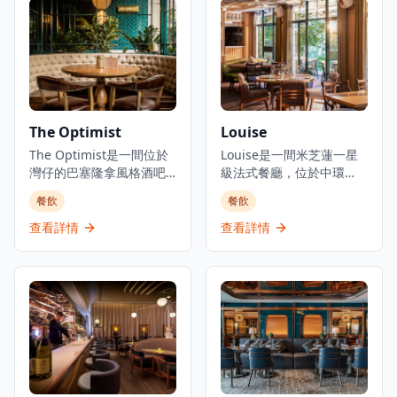
料理，提供卓越的無菜單
提供廚師發辦壽司料理及
料理體驗。主要菜單包括
各式地道和食選擇。餐廳
三和敘御膳系列，如香煎
專注於無菜單料理及會席
法國鴨肝伴美國安格斯牛
晚餐體驗，體現日本飲食
柳御膳（HK$268起）、燒
文化中「時令食材」的精
西京味噌銀鱈魚御膳
神。季節性輪換的無菜單
（HK$228起）等精緻料
套餐定價為港幣1,580元，
The Optimist
Louise
理。結合高級料理與聚會
帶領食客展開多道菜式的
元素，三和敘致力於為客
The Optimist是一間位於
美食之旅。餐廳位於H
Louise是一間米芝蓮一星
人提供頂級的日式用餐體
灣仔的巴塞隆拿風格酒吧
Queen's，提供精緻用餐
級法式餐廳，位於中環
驗。
及西班牙烤肉餐廳，佔地
體驗，採預約制服務。
PMQ（前已婚警察宿舍）
餐飲
餐飲
三層，提供正宗慷慨的西
的兩層歷史建築內，是香
班牙北部用餐體驗。餐廳
港的創意中心。這是JIA
查看詳情
查看詳情
專門提供新鮮海鮮塔、烤
Group創辦人Yenn Wong
優質肉類和傳統西班牙小
與著名法籍主廚Julien
食，採用免服務費經營模
Royer（前亞洲50最佳餐廳
式。憑藉其西班牙北部料
第一名Odette主廚）的合
理和雞尾酒，The
作項目，提供溫馨的法式
Optimist為客人提供正宗
料理和真誠的款待服務。
的西班牙美食傳統，主打
餐廳由主廚Loïc Portalier
適合分享和在充滿活力的
掌舵，展現精緻的法式料
社交氛圍中享用的菜式。
理，採用最優質的時令食