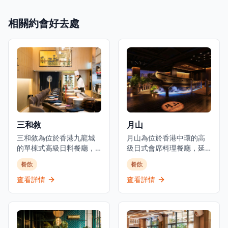
相關約會好去處
三和敘
月山
三和敘為位於香港九龍城
月山為位於香港中環的高
的單棟式高級日料餐廳，
級日式會席料理餐廳，延
集結三大傳統日本料理：
續米芝蓮星級日本料理的
餐飲
餐飲
壽司、鐵板燒、爐端燒的
血統。餐廳佔地3,000平方
日式餐飲概念。環境優美
呎，由資深廚藝團隊領
查看詳情
查看詳情
舒適，適合情侶約會、好
導，行政總廚黃冠華來自
友聚會及商業用餐。餐廳
「日山」，專精於以美酒
以優質食材呈獻高級日式
配佳餚的會席料理，同時
料理，提供卓越的無菜單
提供廚師發辦壽司料理及