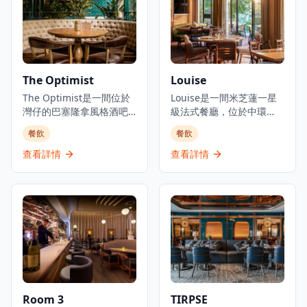
料理體驗。主要菜單包括
各式地道和食選擇。餐廳
三和敘御膳系列，如香煎
專注於無菜單料理及會席
法國鴨肝伴美國安格斯牛
晚餐體驗，體現日本飲食
柳御膳（HK$268起）、燒
文化中「時令食材」的精
西京味噌銀鱈魚御膳
神。季節性輪換的無菜單
（HK$228起）等精緻料
套餐定價為港幣1,580元，
The Optimist
Louise
理。結合高級料理與聚會
帶領食客展開多道菜式的
元素，三和敘致力於為客
The Optimist是一間位於
美食之旅。餐廳位於H
Louise是一間米芝蓮一星
人提供頂級的日式用餐體
灣仔的巴塞隆拿風格酒吧
Queen's，提供精緻用餐
級法式餐廳，位於中環
驗。
及西班牙烤肉餐廳，佔地
體驗，採預約制服務。
PMQ（前已婚警察宿舍）
餐飲
餐飲
三層，提供正宗慷慨的西
的兩層歷史建築內，是香
班牙北部用餐體驗。餐廳
港的創意中心。這是JIA
查看詳情
查看詳情
專門提供新鮮海鮮塔、烤
Group創辦人Yenn Wong
優質肉類和傳統西班牙小
與著名法籍主廚Julien
食，採用免服務費經營模
Royer（前亞洲50最佳餐廳
式。憑藉其西班牙北部料
第一名Odette主廚）的合
理和雞尾酒，The
作項目，提供溫馨的法式
Optimist為客人提供正宗
料理和真誠的款待服務。
的西班牙美食傳統，主打
餐廳由主廚Loïc Portalier
適合分享和在充滿活力的
掌舵，展現精緻的法式料
社交氛圍中享用的菜式。
理，採用最優質的時令食
材和傳統烹飪技術。
Room 3
TIRPSE
Louise位於香港PMQ的花