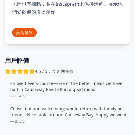
地區也有據點，並在Instagram上保持活躍，展示他
們受歡迎的漢堡創作。
美食餐飲
用戶評價
4.5 / 5，共 2 則評價
Enjoyed every course—one of the better meals we have
had in Causeway Bay. Left in a good mood.
— C.
4
/5
Consistent and welcoming; would return with family or
friends. Nice table around Causeway Bay. Happy we went.
— B.
5
/5