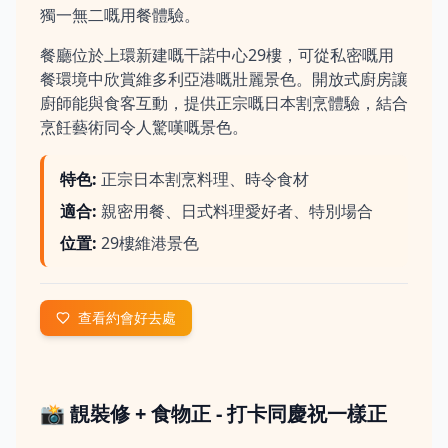
獨一無二嘅用餐體驗。
餐廳位於上環新建嘅干諾中心29樓，可從私密嘅用
餐環境中欣賞維多利亞港嘅壯麗景色。開放式廚房讓
廚師能與食客互動，提供正宗嘅日本割烹體驗，結合
烹飪藝術同令人驚嘆嘅景色。
特色
:
正宗日本割烹料理、時令食材
適合
:
親密用餐、日式料理愛好者、特別場合
位置
:
29樓維港景色
查看約會好去處
📸 靚裝修 + 食物正 - 打卡同慶祝一樣正