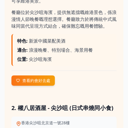
可享維港美景。
餐廳位於尖沙咀海濱，提供無遮擋嘅維港景色，係浪
漫情人節晚餐嘅理想選擇。餐廳致力於將傳統中式風
味同當代呈現方式結合，確保難忘嘅用餐體驗。
特色
:
新派中國菜配美酒
適合
:
浪漫晚餐、特別場合、海景用餐
位置
:
尖沙咀海濱
查看約會好去處
2. 權八居酒屋 - 尖沙咀 (日式串燒同小食)
香港尖沙咀北京道一號28樓