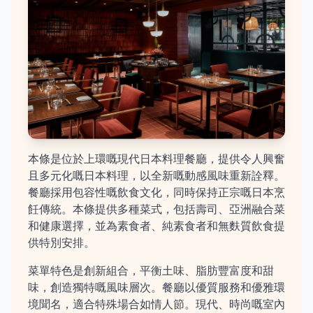
本條是位於上環嘅現代日本料理餐廳，提供令人興奮
且多元化嘅日本料理，以全新嘅動感風味重新詮釋。
餐廳採用包容性嘅飲食文化，同時保持正宗嘅日本烹
飪傳統。本條提供多種菜式，包括壽司、亞洲融合菜
和健康選擇，並為素食者、純素食者和無麩質飲食提
供特別安排。
菜單特色是創新組合，平衡土味、脂肪豐富度和甜
味，創造獨特嘅風味層次。餐廳以優質服務和優雅環
境聞名，適合特殊場合如情人節。現代、時尚嘅室內