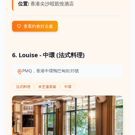
位置
:
香港尖沙咀凱悅酒店
查看約會好去處
6. Louise - 中環 (法式料理)
PMQ，香港中環鴨巴甸街35號
法式料理
米芝蓮星級
中環