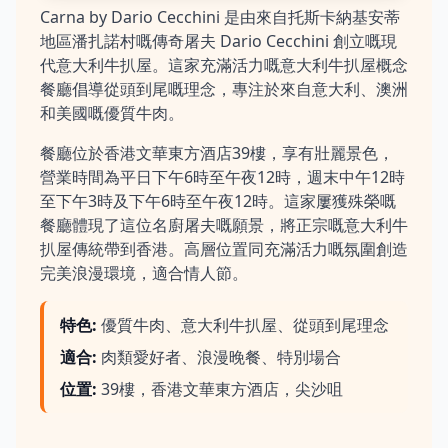
Carna by Dario Cecchini 是由來自托斯卡納基安蒂
地區潘扎諾村嘅傳奇屠夫 Dario Cecchini 創立嘅現
代意大利牛扒屋。這家充滿活力嘅意大利牛扒屋概念
餐廳倡導從頭到尾嘅理念，專注於來自意大利、澳洲
和美國嘅優質牛肉。
餐廳位於香港文華東方酒店39樓，享有壯麗景色，
營業時間為平日下午6時至午夜12時，週末中午12時
至下午3時及下午6時至午夜12時。這家屢獲殊榮嘅
餐廳體現了這位名廚屠夫嘅願景，將正宗嘅意大利牛
扒屋傳統帶到香港。高層位置同充滿活力嘅氛圍創造
完美浪漫環境，適合情人節。
特色
:
優質牛肉、意大利牛扒屋、從頭到尾理念
適合
:
肉類愛好者、浪漫晚餐、特別場合
位置
:
39樓，香港文華東方酒店，尖沙咀