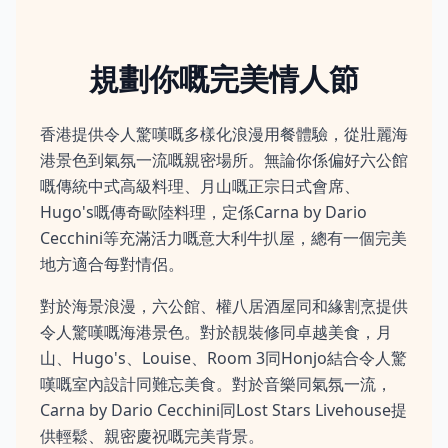
規劃你嘅完美情人節
香港提供令人驚嘆嘅多樣化浪漫用餐體驗，從壯麗海
港景色到氣氛一流嘅親密場所。無論你係偏好六公館
嘅傳統中式高級料理、月山嘅正宗日式會席、
Hugo's嘅傳奇歐陸料理，定係Carna by Dario
Cecchini等充滿活力嘅意大利牛扒屋，總有一個完美
地方適合每對情侶。
對於海景浪漫，六公館、權八居酒屋同和緣割烹提供
令人驚嘆嘅海港景色。對於靚裝修同卓越美食，月
山、Hugo's、Louise、Room 3同Honjo結合令人驚
嘆嘅室內設計同難忘美食。對於音樂同氣氛一流，
Carna by Dario Cecchini同Lost Stars Livehouse提
供輕鬆、親密慶祝嘅完美背景。