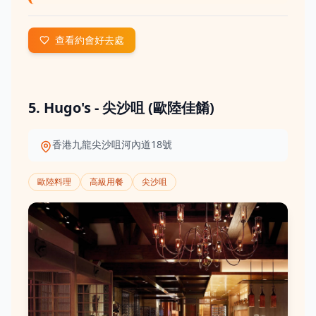
查看約會好去處
5. Hugo's - 尖沙咀 (歐陸佳餚)
香港九龍尖沙咀河內道18號
歐陸料理
高級用餐
尖沙咀