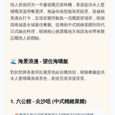
情人節係同另一半慶祝嘅完美時機，香港提供令人驚
嘆嘅浪漫用餐選擇。無論你係想搵海景靚景、裝修精
美適合打卡，定係音樂同氣氛一流嘅親密場所，呢個
指南涵蓋全城最佳餐廳。從傳統中式精緻菜餚到現代
日式融合料理，呢啲精心挑選嘅地方保證為你帶來難
忘嘅情人節體驗。
🌊 海景浪漫 - 望住海嘆飯
對於想將美食同壯麗景色結合嘅情侶，呢啲餐廳提供
令人驚嘆嘅海港景色，創造完美浪漫背景。
1. 六公館 - 尖沙咀 (中式精緻菜餚)
香港九龍尖沙咀廣東道3-27號地下OTE101號舖