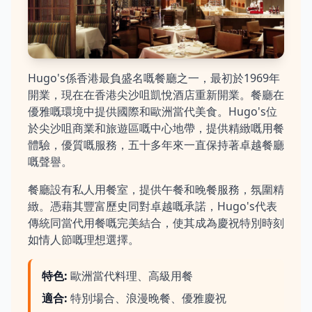
Hugo's係香港最負盛名嘅餐廳之一，最初於1969年
開業，現在在香港尖沙咀凱悅酒店重新開業。餐廳在
優雅嘅環境中提供國際和歐洲當代美食。Hugo's位
於尖沙咀商業和旅遊區嘅中心地帶，提供精緻嘅用餐
體驗，優質嘅服務，五十多年來一直保持著卓越餐廳
嘅聲譽。
餐廳設有私人用餐室，提供午餐和晚餐服務，氛圍精
緻。憑藉其豐富歷史同對卓越嘅承諾，Hugo's代表
傳統同當代用餐嘅完美結合，使其成為慶祝特別時刻
如情人節嘅理想選擇。
特色
:
歐洲當代料理、高級用餐
適合
:
特別場合、浪漫晚餐、優雅慶祝