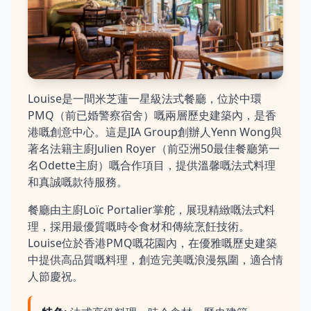
Louise是一間米芝蓮一星級法式餐廳，位於中環
PMQ（前已婚警察宿舍）嘅兩層歷史建築內，是香
港嘅創意中心。這是JIA Group創辦人Yenn Wong與
著名法籍主廚Julien Royer（前亞洲50最佳餐廳第一
名Odette主廚）嘅合作項目，提供溫馨嘅法式料理
和真誠嘅款待服務。
餐廳由主廚Loïc Portalier掌舵，展現精緻嘅法式料
理，採用最優質嘅時令食材和傳統烹飪技術。
Louise位於香港PMQ嘅花園內，在優雅嘅歷史建築
中提供高品質嘅料理，創造完美嘅浪漫氛圍，適合情
人節慶祝。