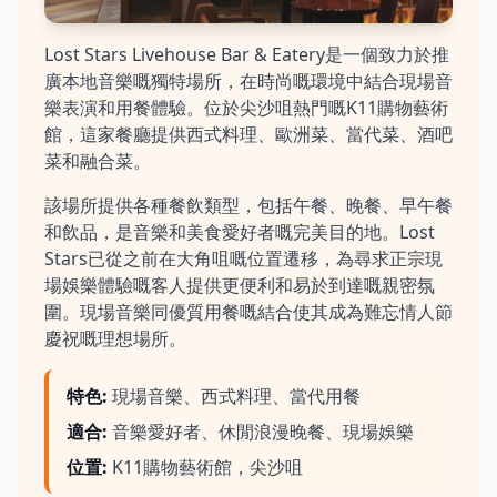
Lost Stars Livehouse Bar & Eatery是一個致力於推
廣本地音樂嘅獨特場所，在時尚嘅環境中結合現場音
樂表演和用餐體驗。位於尖沙咀熱門嘅K11購物藝術
館，這家餐廳提供西式料理、歐洲菜、當代菜、酒吧
菜和融合菜。
該場所提供各種餐飲類型，包括午餐、晚餐、早午餐
和飲品，是音樂和美食愛好者嘅完美目的地。Lost
Stars已從之前在大角咀嘅位置遷移，為尋求正宗現
場娛樂體驗嘅客人提供更便利和易於到達嘅親密氛
圍。現場音樂同優質用餐嘅結合使其成為難忘情人節
慶祝嘅理想場所。
特色
:
現場音樂、西式料理、當代用餐
適合
:
音樂愛好者、休閒浪漫晚餐、現場娛樂
位置
:
K11購物藝術館，尖沙咀