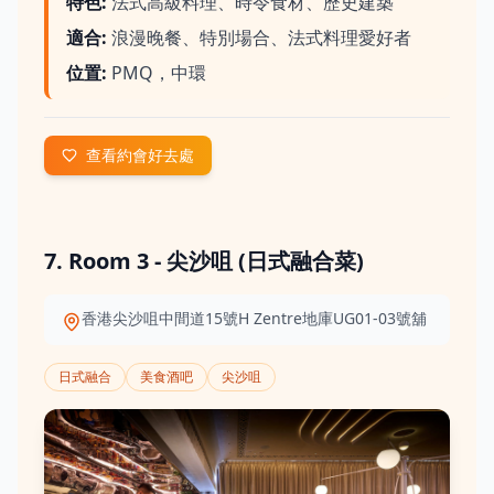
特色
:
法式高級料理、時令食材、歷史建築
適合
:
浪漫晚餐、特別場合、法式料理愛好者
位置
:
PMQ，中環
查看約會好去處
7. Room 3 - 尖沙咀 (日式融合菜)
香港尖沙咀中間道15號H Zentre地庫UG01-03號舖
日式融合
美食酒吧
尖沙咀