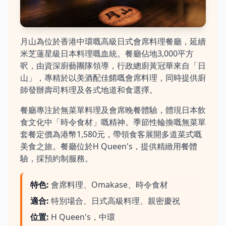
月山為位於香港中環嘅高級日式會席料理餐廳，延續
米芝蓮星級日本料理嘅血統。餐廳佔地3,000平方
呎，由資深廚藝團隊領導，行政總廚黃冠華來自「日
山」，專精於以美酒配佳餚嘅會席料理，同時提供廚
師發辦壽司料理及各式地道和食選擇。
餐廳專注於無菜單料理及會席晚餐體驗，體現日本飲
食文化中「時令食材」嘅精神。季節性輪換嘅無菜單
套餐定價為港幣1,580元，帶領食客展開多道菜式嘅
美食之旅。餐廳位於H Queen's，提供精緻用餐體
驗，採預約制服務。
特色
:
會席料理、Omakase、時令食材
適合
:
特別場合、日式高級料理、親密慶祝
位置
:
H Queen's，中環