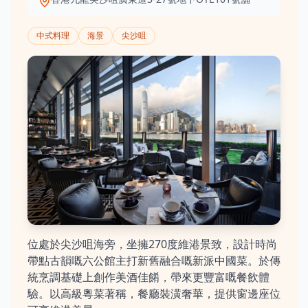
中式料理
海景
尖沙咀
位處於尖沙咀海旁，坐擁270度維港景致，設計時尚
帶點古韻嘅六公館主打新舊融合嘅新派中國菜。於傳
統烹調基礎上創作美酒佳餚，帶來更豐富嘅餐飲體
驗。以高級粵菜著稱，餐廳裝潢奢華，提供窗邊座位