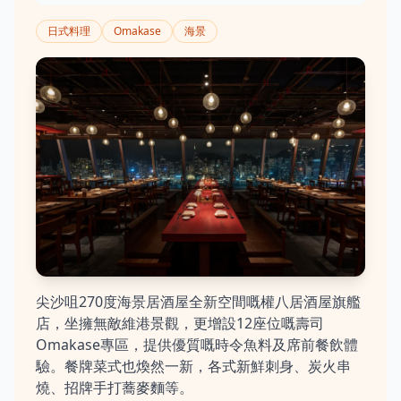
日式料理
Omakase
海景
尖沙咀270度海景居酒屋全新空間嘅權八居酒屋旗艦
店，坐擁無敵維港景觀，更增設12座位嘅壽司
Omakase專區，提供優質嘅時令魚料及席前餐飲體
驗。餐牌菜式也煥然一新，各式新鮮刺身、炭火串
燒、招牌手打蕎麥麵等。