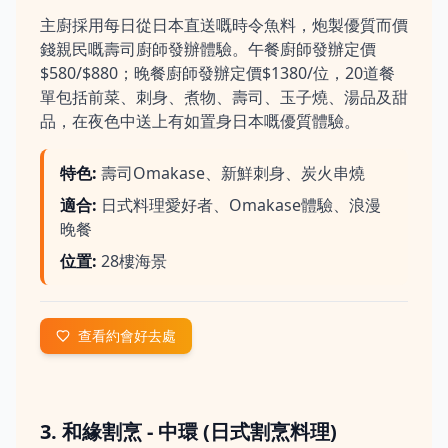
主廚採用每日從日本直送嘅時令魚料，炮製優質而價
錢親民嘅壽司廚師發辦體驗。午餐廚師發辦定價
$580/$880；晚餐廚師發辦定價$1380/位，20道餐
單包括前菜、刺身、煮物、壽司、玉子燒、湯品及甜
品，在夜色中送上有如置身日本嘅優質體驗。
特色
:
壽司Omakase、新鮮刺身、炭火串燒
適合
:
日式料理愛好者、Omakase體驗、浪漫
晚餐
位置
:
28樓海景
查看約會好去處
3. 和緣割烹 - 中環 (日式割烹料理)