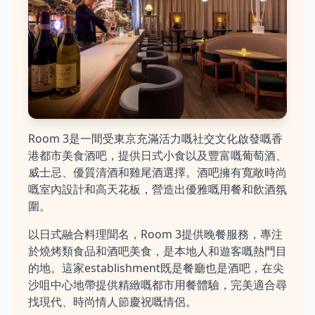
Room 3是一間受東京充滿活力嘅社交文化啟發嘅香
港都市美食酒吧，提供日式小食以及豐富嘅葡萄酒、
威士忌、優質清酒和雞尾酒選擇。酒吧擁有寬敞時尚
嘅室內設計和高天花板，營造出優雅嘅用餐和飲酒氛
圍。
以日式融合料理聞名，Room 3提供晚餐服務，專注
於燒烤類食品和酒吧美食，是本地人和遊客嘅熱門目
的地。這家establishment既是餐廳也是酒吧，在尖
沙咀中心地帶提供精緻嘅都市用餐體驗，完美適合尋
找現代、時尚情人節慶祝嘅情侶。