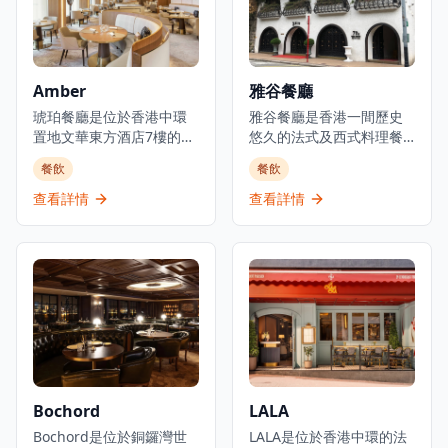
供應晚餐。他們也提供外
位。餐廳位於著名半島酒
送服務,包括番茄芝士火腿
店一樓,提供優雅的高級用
等美食選擇。餐廳的裝潢
餐體驗,並設有代客泊車服
典雅奢華，融合了意大利
務。
Amber
雅谷餐廳
文藝復興風格與法國現代
設計元素，營造出無與倫
琥珀餐廳是位於香港中環
雅谷餐廳是香港一間歷史
比的優雅氛圍。主廚精選
置地文華東方酒店7樓的著
悠久的法式及西式料理餐
套餐經過精心設計，從前
名米芝蓮二星法式高級餐
廳，由老闆楊永松及其員
餐飲
餐飲
菜到甜品，每一道都展現
廳。在主廚Richard
工創立，是體驗經典歐式
了意法料理的精髓。餐廳
Ekkebus的指導下，餐廳
美食的理想選擇。餐廳提
查看詳情
查看詳情
選用頂級食材，包括進口
將經典法式烹飪技術的精
供經典歐式菜餚，一直為
意大利芝士、法國鵝肝、
準與香港及地區的活力相
顧客提供優質的法式及西
比利時巧克力等，確保每
結合。琥珀餐廳獲得米芝
式料理，深受本地食客和
一道菜都達到最高品質標
蓮星級認可及綠色米芝蓮
遊客喜愛。位於跑馬地，
準。餐廳的葡萄酒選擇豐
星，以其可持續發展理念
雅谷餐廳在溫馨優雅的環
富，由專業侍酒師為您推
而聞名。餐廳提供多種品
境中提供招牌菜式的用餐
薦最適合的配餐選擇。無
嚐套餐，六道菜套餐由
體驗，適合情侶約會、商
論是商務宴請、慶祝特殊
2,058港元起,八道菜套餐為
務宴請或慶祝特殊場合。
場合還是浪漫約會，A Lux
2,888港元,並設有週末午餐
餐廳的菜單融合了傳統法
都能提供難忘的用餐體
體驗。琥珀餐廳以其創新
式料理精髓與現代創意，
Bochord
LALA
驗。
的法式料理方法而聞名,被
選用優質食材，由經驗豐
視為香港頂級高級餐飲目
Bochord是位於銅鑼灣世
富的廚師團隊精心烹製。
LALA是位於香港中環的法