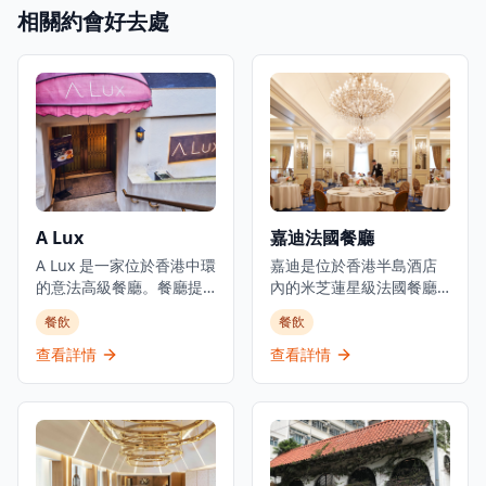
相關約會好去處
A Lux
嘉迪法國餐廳
A Lux 是一家位於香港中環
嘉迪是位於香港半島酒店
的意法高級餐廳。餐廳提
內的米芝蓮星級法國餐廳,
供主廚精選套餐,價格為港
代表著香港法式料理的巔
餐飲
餐飲
幣1,888元,致力於傳承經典
峰。餐廳成立於1953年,被
意法料理傳統。餐廳位於
譽為「蘇伊士運河以東最
查看詳情
查看詳情
都爹利街的尊貴巴士維爾
佳餐廳」,至今仍是高級美
大廈內,提供奢華的用餐體
食的里程碑。餐廳提供精
驗,供應歐洲料理包括意大
緻法式料理,在香港餐飲界
利、法國和比利時菜式。
享有盛譽,在TripAdvisor上
餐廳接受信用卡付款,提供
獲得4.5分評價,在香港
預訂服務和餐桌服務,主要
13,622間餐廳中排名第224