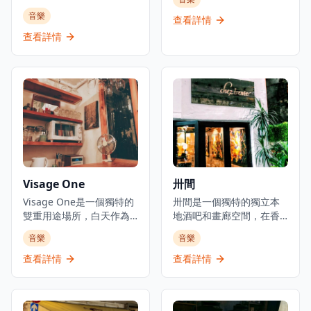
內，是體驗現場音樂和歷
酒吧餐廳，位於香港尖沙
音樂
史文化的理想去處。沙龍
查看詳情
咀的心臟地帶。這個歷史
舉辦親密的音樂晚會、工
悠久的場所以其熱鬧的氛
查看詳情
作坊和活動，涵蓋從另類
圍、真正的藝術氣息和令
民謠到爵士樂和探戈等各
人印象深刻的現場爵士樂
種音樂類型，為客人帶來
和藍調表演而聞名。該餐
多樣化的音樂體驗。這個
廳提供價格合理的精選飲
歷史悠久的場地為音樂愛
品，設有歡樂時光特價，
好者創造了迷人的氛圍，
還有值得一試的酒吧食
提供定期活動和即場特別
物。作為香港標誌性夜生
優惠，無論是想要享受浪
活目的地之一，它已為本
漫音樂夜晚的情侶，還是
地人和遊客服務超過50
尋找獨特音樂體驗的音樂
年，一直保持著現場音樂
Visage One
卅間
愛好者，都能在這裡找到
愛好者必訪景點的聲譽。
屬於自己的樂趣。場地環
酒吧的裝潢充滿懷舊氣
Visage One是一個獨特的
卅間是一個獨特的獨立本
境優雅舒適，融合了歷史
息，牆上掛滿了音樂紀念
雙重用途場所，白天作為
地酒吧和畫廊空間，在香
建築的韻味與現代音樂的
品和照片，見證了香港音
專業髮廊營運，每逢星期
港蘇豪區作為私人爵士俱
音樂
音樂
魅力，讓客人在欣賞現場
樂文化的發展歷程。每晚
六晚上則搖身一變成為親
樂部營運。位於荷李活道
音樂的同時，感受歷史文
都有專業的爵士樂和藍調
密的爵士酒吧。店主兼現
旁的隱蔽小巷內，這個親
查看詳情
查看詳情
化的獨特魅力。
樂隊現場演出，為客人帶
場音樂愛好者Benky Chan
密的場所變身為文化中
來精彩的音樂體驗。酒吧
每個星期六晚上8:30至
心，提供週末客廳音樂
的氛圍輕鬆友好，無論是
11:30開放這個小型髮廊，
會、星期二的開放麥克風