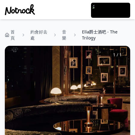
首
約會好去
音
Ella爵士酒吧 - The
頁
處
樂
Trilogy
1
/
1