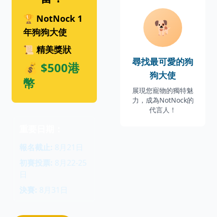
🏆 NotNock 1
🐕
年狗狗大使
📜 精美獎狀
尋找最可愛的狗
💰 $500港
狗大使
幣
展現您寵物的獨特魅
力，成為NotNock的
代言人！
重要日期：
報名截止:
8月21日
初賽投票:
8月22-25
日
決賽:
8月31日