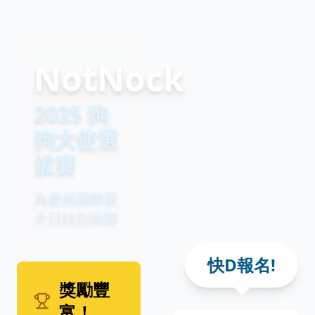
NotNock
2025 狗
狗大使選
拔賽
為慶祝國際愛
犬日特別舉辦
快D報名!
獎勵豐
富！