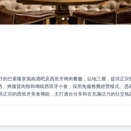
一間位於灣仔的巴塞隆拿風格酒吧及西班牙烤肉餐廳，佔地三層，提供正
塔、烤優質肉類和傳統西班牙小食，採用免服務費經營模式。憑
為客人提供正宗的西班牙美食傳統，主打適合分享和在充滿活力的社交