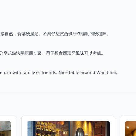
銜接自然，食落幾滿足。喺灣仔想試西班牙料理呢間幾穩陣。
擇清晰，分享式點法幾啱朋友聚。灣仔想食西班牙風味可以考慮。
turn with family or friends. Nice table around Wan Chai.