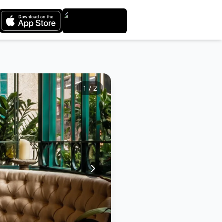
1
/
2