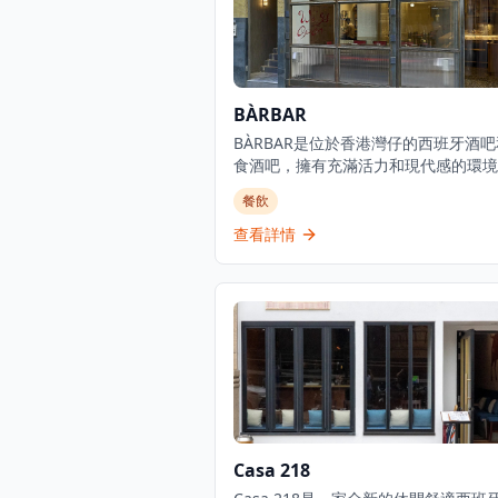
BÀRBAR
BÀRBAR是位於香港灣仔的西班牙酒
食酒吧，擁有充滿活力和現代感的環境
家餐廳由@picapicahk團隊經營，使
餐飲
的西班牙食材和風味，提供真正的西班
餐體驗。BÀRBAR在TripAdvisor上獲得
查看詳情
分（滿分5分）的高評價，在香港13,65
餐廳中排名第9位，基於519條評論。
廳既是酒吧也是小食餐廳，提供完整的
牙美食體驗，包括招牌菜和豐富的酒類
擇。餐廳距離灣仔地鐵站B2出口僅需步
分鐘，交通便利。
Casa 218