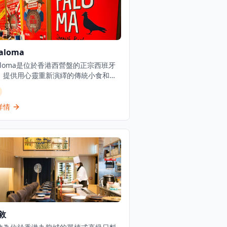
Paloma
Paloma是位於香港西營盤的正宗西班牙
，提供用心靈重新演繹的傳統小食和海
餐廳由主廚Alex Fargas主理，在現代
中提供正宗的西班牙用餐體驗。La
oma在TripAdvisor上獲得4.3分（滿分5
詳情
的高評價，在香港13,641家餐廳中排名
84位。這家餐廳以性感海灘酒吧風格經
提供香港最好的小食和海鮮飯。餐廳週
週日提供午餐和晚餐服務，午餐時間為
12時至4時，晚餐時間為下午6時至午夜
時。餐廳的小食選擇豐富，從經典的西班
食到創新的現代演繹，每一道都經過精
作。海鮮飯是餐廳的招牌菜，選用優質
和米飯，經過傳統方法烹調，呈現最地
西班牙風味。餐廳的環境設計融合了西
敘
海灘酒吧的輕鬆氛圍與現代設計的優