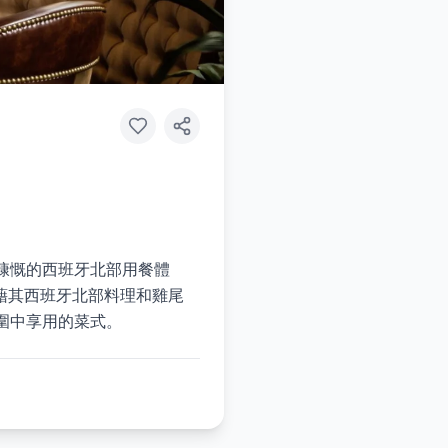
宗慷慨的西班牙北部用餐體
藉其西班牙北部料理和雞尾
氛圍中享用的菜式。