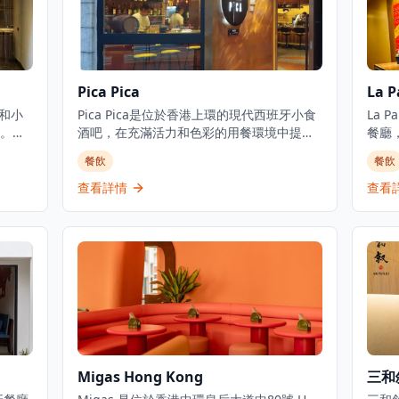
Pica Pica
La 
吧和小
Pica Pica是位於香港上環的現代西班牙小食
La 
。這
酒吧，在充滿活力和色彩的用餐環境中提供
餐廳
用正宗
經典西班牙菜餚的現代演繹 。餐廳擁有工業
鮮飯。
餐飲
餐飲
牙用
風格但溫馨的氛圍，採用木材和磚塊裝飾，
環境
4.9
為品酒和享用小食創造理想環境 。在主廚
Pal
查看詳情
查看
1家
Edgar Sanuy的帶領下，Pica Pica提供傳統
分）
這家餐
西班牙小食的現代詮釋，並在週一至週五提
第2
西班
供商務午餐菜單 。這家餐廳在TripAdvisor
營，
選
上獲得4.8分（滿分5分）的高評價，在香港
一至
行4
13,649家餐廳中排名第17位 。Pica Pica提
下午
供正宗的西班牙用餐體驗，氣氛絕佳，被譽
12
為享受輕鬆夜晚和美味小食的首選之地 。
牙小
心製
海鮮
道的
Migas Hong Kong
三和
班牙