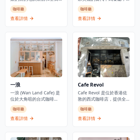
餐廳，位於赤柱海岸。這
專門提供現代粵菜。餐廳
咖啡廳
咖啡廳
間由Pirata Group經營的
位於香港中環大館古蹟建
優雅意式咖啡廳，設計感
築群內一座經過精美修復
查看詳情
查看詳情
覺像意大利夢幻的海濱咖
的1850年代殖民地建築
啡廳，持續吸引赤柱的週
中。餐廳提供精緻而輕鬆
末人潮。從日出到日落，
的用餐環境，設有餐廳、
他們提供坐下式早餐、午
酒吧和私人用餐空間,俯瞰
餐和晚餐，專門提供新鮮
前殖民地建築群。
烘焙的意大利食品和海濱
Madame Fù提供高級用餐
用餐體驗。餐廳作為沉浸
體驗，在歷史建築環境中
式烘焙概念經營，名稱喚
將傳統粵菜風味與現代呈
起意大利語中的「麵包和
現方式相結合。
牛奶」。
一浪
Cafe Revol
一浪 (Wan Land Cafe) 是
Cafe Revol 是位於香港佐
位於大角咀的台式咖啡
敦的西式咖啡店，提供全
店，已成為咖啡愛好者和
日早餐、西式料理、意大
咖啡廳
咖啡廳
美食愛好者的熱門目的
利麵、咖啡和甜品。咖啡
地。咖啡廳專門提供台灣
店設有相當大的室內用餐
查看詳情
查看詳情
菜、三文治和全日早餐選
區域，環境休閒並配有吧
擇，營造舒適的氛圍，具
台座椅。位於佐敦德成街
有獨特的通花磚牆裝飾，
沿線，這家餐廳提供堂