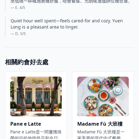
坐低嘆一杯嘅感覺幾舒服，唔會被催。元朗呢邊搵靜位幾合適。
— E.
4
/5
Quiet hour well spent—feels cared-for and cozy. Yuen
Long is a pleasant area to linger.
— D.
5
/5
相關約會好去處
Pane e Latte
Madame Fù 大班樓
Pane e Latte是一間屢獲殊
Madame Fù 大班樓是一
榮的目的地烘焙店和全日
家美麗的當代中式餐廳，