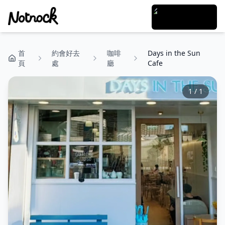
首
約會好去
咖啡
Days in the Sun
頁
處
廳
Cafe
1
/
1