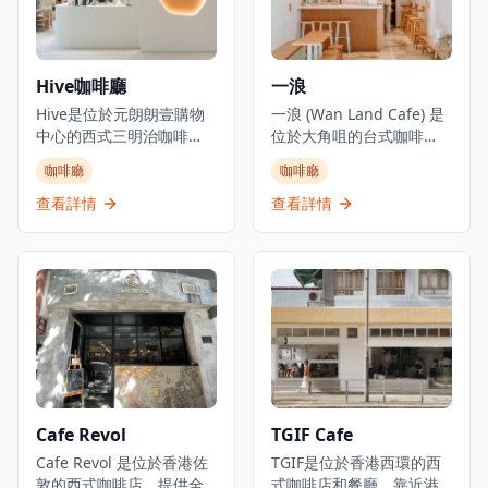
用餐體驗。餐廳作為沉浸
體驗，在歷史建築環境中
式烘焙概念經營，名稱喚
將傳統粵菜風味與現代呈
起意大利語中的「麵包和
現方式相結合。
牛奶」。
Hive咖啡廳
一浪
Hive是位於元朗朗壹購物
一浪 (Wan Land Cafe) 是
中心的西式三明治咖啡
位於大角咀的台式咖啡
店，是體驗健康飲食和優
店，已成為咖啡愛好者和
咖啡廳
咖啡廳
質咖啡的理想去處。咖啡
美食愛好者的熱門目的
廳專門提供咖啡、健康食
地。咖啡廳專門提供台灣
查看詳情
查看詳情
品和飲品，並設有健身元
菜、三文治和全日早餐選
素，為注重健康生活方式
擇，營造舒適的氛圍，具
的客人提供全面的體驗。
有獨特的通花磚牆裝飾，
作為一家休閒餐飲場所，
散發文青氣息。咖啡廳以
提供西式三明治和飲品，
友善的柴犬作為店舖吉祥
環境現代清新，讓客人可
物，增添迷人特色。一浪
以在舒適的環境中享受美
咖啡廳在當地社區獲得認
食。該咖啡廳以在元朗地
可，並曾被各種媒體報
區提供清新的咖啡廳用餐
導，展示了小型本地企業
體驗而聞名，為尋求優質
如何為社區變遷和新舊元
Cafe Revol
TGIF Cafe
咖啡和輕食的顧客提供堂
素文化融合作出貢獻。
食和外賣選擇。無論是想
Cafe Revol 是位於香港佐
TGIF是位於香港西環的西
要享受健康早餐、悠閒午
敦的西式咖啡店，提供全
式咖啡店和餐廳，靠近港