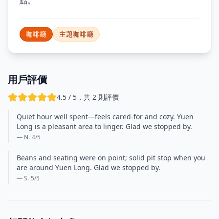
點。
咖啡廳
主題咖啡廳
用戶評價
4.5 / 5，共 2 則評價
Quiet hour well spent—feels cared-for and cozy. Yuen
Long is a pleasant area to linger. Glad we stopped by.
— N.
4
/5
Beans and seating were on point; solid pit stop when you
are around Yuen Long. Glad we stopped by.
— S.
5
/5