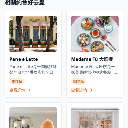
相關約會好去處
Pane e Latte
Madame Fù 大班樓
Pane e Latte是一間屢獲殊
Madame Fù 大班樓是一
榮的目的地烘焙店和全日
家美麗的當代中式餐廳，
餐廳，位於赤柱海岸。這
專門提供現代粵菜。餐廳
咖啡廳
咖啡廳
間由Pirata Group經營的
位於香港中環大館古蹟建
優雅意式咖啡廳，設計感
築群內一座經過精美修復
查看詳情
查看詳情
覺像意大利夢幻的海濱咖
的1850年代殖民地建築
啡廳，持續吸引赤柱的週
中。餐廳提供精緻而輕鬆
末人潮。從日出到日落，
的用餐環境，設有餐廳、
他們提供坐下式早餐、午
酒吧和私人用餐空間,俯瞰
餐和晚餐，專門提供新鮮
前殖民地建築群。
烘焙的意大利食品和海濱
Madame Fù提供高級用餐