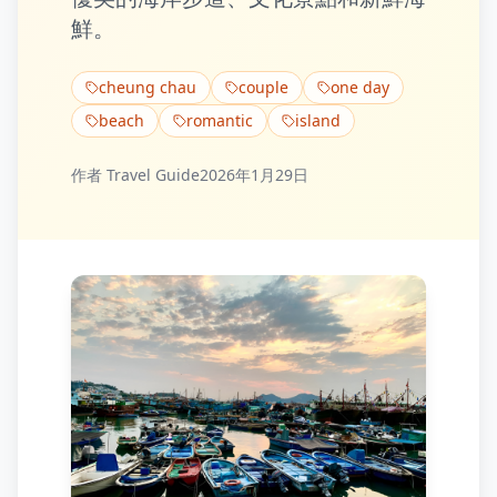
鮮。
cheung chau
couple
one day
beach
romantic
island
作者
Travel Guide
2026年1月29日