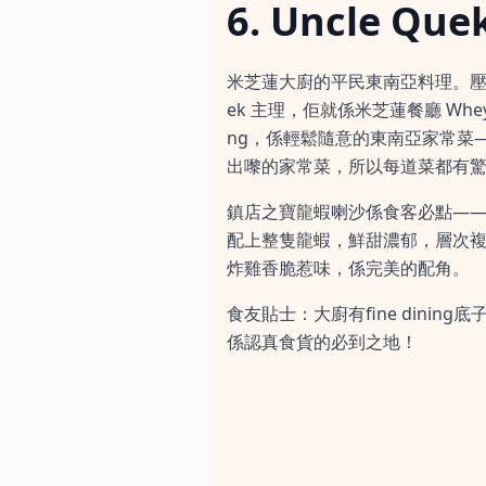
6. Uncle Qu
米芝蓮大廚的平民東南亞料理。壓軸登場的
ek 主理，佢就係米芝蓮餐廳 Whey
ng，係輕鬆隨意的東南亞家常菜——
出嚟的家常菜，所以每道菜都有
鎮店之寶龍蝦喇沙係食客必點—
配上整隻龍蝦，鮮甜濃郁，層次
炸雞香脆惹味，係完美的配角。
食友貼士：大廚有fine dini
係認真食貨的必到之地！