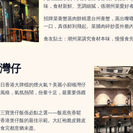
味，食材新鮮、烹調細膩，係潮州菜愛好
招牌菜膏蟹蒸肉餅精選台州膏蟹，蒸出嚟
一口，真係鮮到飛起。菜脯肉碎炒蛋外脆
食友貼士：潮州菜講究食材本味，慢慢食
 灣仔
舊日香港大牌檔的煙火氣？美麗小廚喺灣仔
檔風格，氣氛熱鬧，份量十足，最重要係鑊
哥三寶煲仔飯係必點之選——飯底焦香鬆
宗香港煲仔飯的最佳示範。大紅袍脆皮雞皮
人食完都意猶未盡。