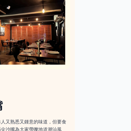
嘴
港人又熟悉又鍾意的味道，但要食
喺尖沙嘴為大家帶嚟地道潮汕風