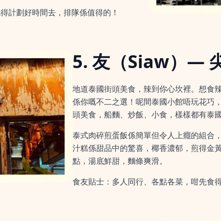
記得計劃好時間去，排隊係值得的！
5. 友（Siaw）—
地道泰國街頭美食，辣到你心坎裡。想食辣、
係你嘅不二之選！呢間泰國小館唔玩花巧
頭美食，船麵、炒飯、小食，樣樣都有泰
泰式肉碎煎蛋飯係簡單但令人上癮的組合
汁糕係甜品中的驚喜，椰香濃郁，煎得金
點，湯底鮮甜，麵條爽滑。
食友貼士：多人同行、各點各菜，咁先食