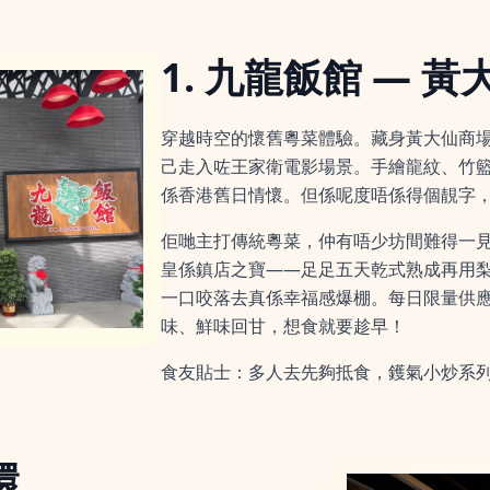
1. 九龍飯館 — 黃
穿越時空的懷舊粵菜體驗。藏身黃大仙商
己走入咗王家衛電影場景。手繪龍紋、竹籃
係香港舊日情懷。但係呢度唔係得個靚字
佢哋主打傳統粵菜，仲有唔少坊間難得一
皇係鎮店之寶——足足五天乾式熟成再用
一口咬落去真係幸福感爆棚。每日限量供
味、鮮味回甘，想食就要趁早！
食友貼士：多人去先夠抵食，鑊氣小炒系
環