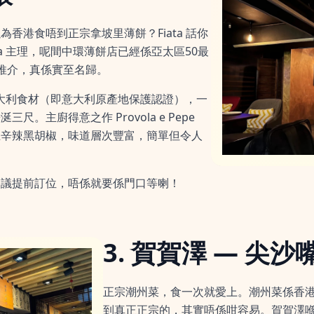
香港食唔到正宗拿坡里薄餅？Fiata 話你
Fiata 主理，呢間中環薄餅店已經係亞太區50最
推介，真係實至名歸。
意大利食材（即意大利原產地保護認證），一
。主廚得意之作 Provola e Pepe
上辛辣黑胡椒，味道層次豐富，簡單但令人
建議提前訂位，唔係就要係門口等喇！
3. 賀賀澤 — 尖沙
正宗潮州菜，食一次就愛上。潮州菜係香
到真正正宗的，其實唔係咁容易。賀賀澤