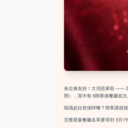
各位食友好！大消息來啦 —— 
間），其中有 6間香港餐廳首
唔識必比登係咩嚟？簡單講就係米
完整星級餐廳名單要等到 3月