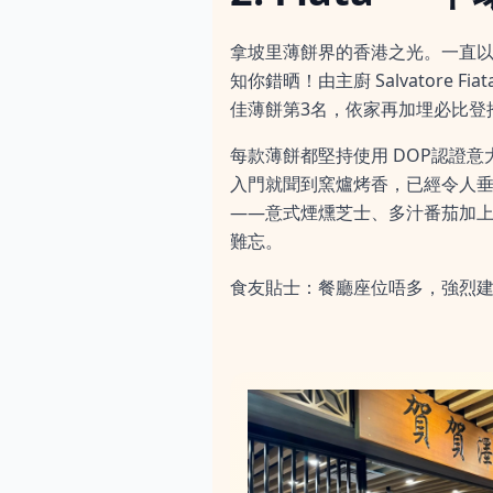
拿坡里薄餅界的香港之光。一直以為
知你錯晒！由主廚 Salvatore 
佳薄餅第3名，依家再加埋必比登
每款薄餅都堅持使用 DOP認證
入門就聞到窯爐烤香，已經令人垂涎三尺
——意式煙燻芝士、多汁番茄加
難忘。
食友貼士：餐廳座位唔多，強烈