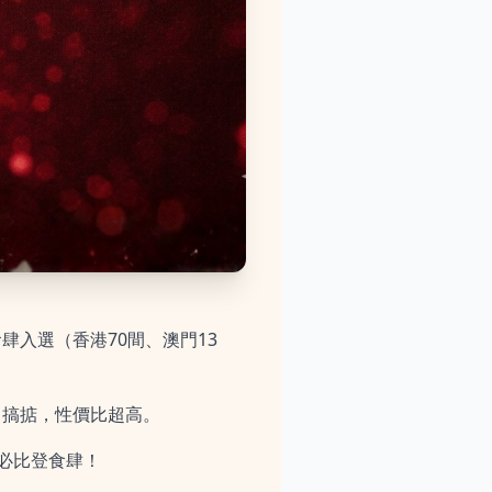
肆入選（香港70間、澳門13
 搞掂，性價比超高。
晉必比登食肆！