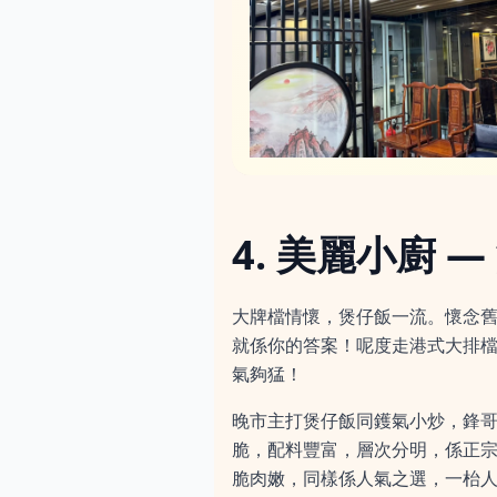
4. 美麗小廚 —
大牌檔情懷，煲仔飯一流。懷念
就係你的答案！呢度走港式大排
氣夠猛！
晚市主打煲仔飯同鑊氣小炒，鋒
脆，配料豐富，層次分明，係正
脆肉嫩，同樣係人氣之選，一枱