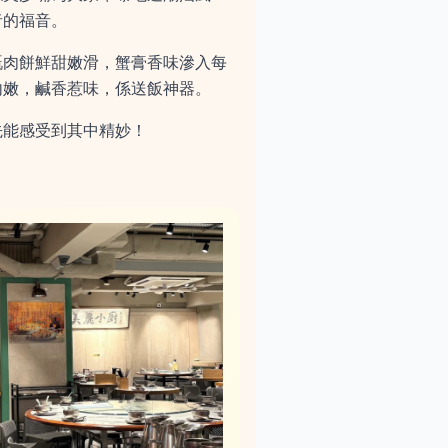
者的福音。
嘅肉餅鮮甜嫩滑，蟹膏香味滲入每
內嫩，鹹香惹味，係送飯神器。
先能感受到其中精妙！