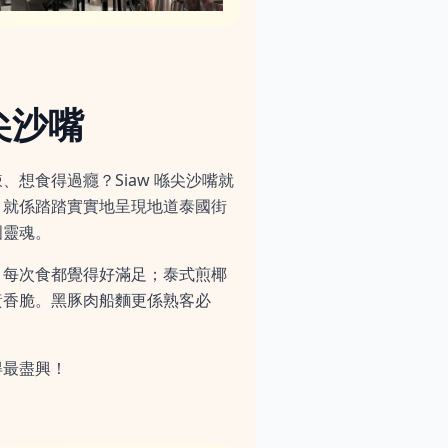
 尖沙嘴
想食得過癮？Siaw 喺尖沙嘴就
，就係踏踏實實地呈現地道泰國街
國靈魂。
，每次食都覺得好滿足；泰式煎椰
黃香脆。黑豚肉船麵更係熟客必
得最盡興！