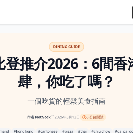
DINING GUIDE
登推介2026：6間
肆，你吃了嗎？
一個吃貨的輕鬆美食指南
作者
NotNock
2026年3月13日
6
分鐘閱讀
rmand
#
hong kong
#
cantonese
#
pizza
#
thai
#
chiu chow
#
dai pai d