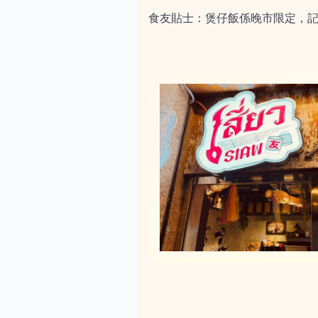
食友貼士：煲仔飯係晚市限定，