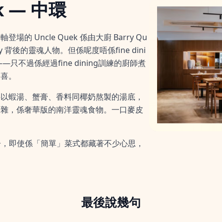
ek — 中環
 Uncle Quek 係由大廚 Barry Qu
 背後的靈魂人物。但係呢度唔係fine dini
只不過係經過fine dining訓練的廚師煮
驚喜。
—以蝦湯、蟹膏、香料同椰奶熬製的湯底，
複雜，係奢華版的南洋靈魂食物。一口麥皮
ng底子，即使係「簡單」菜式都藏著不少心思，
最後說幾句