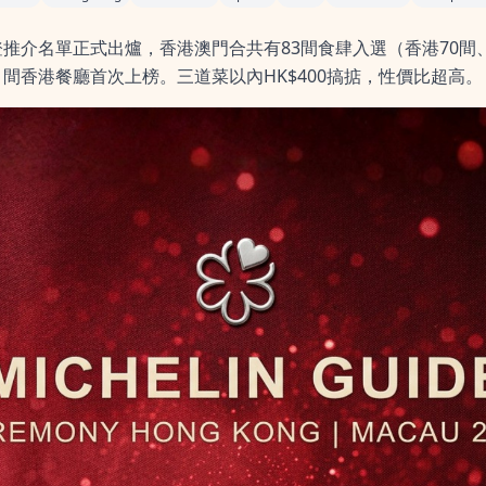
登推介名單正式出爐，香港澳門合共有83間食肆入選（香港70間
間香港餐廳首次上榜。三道菜以內HK$400搞掂，性價比超高。