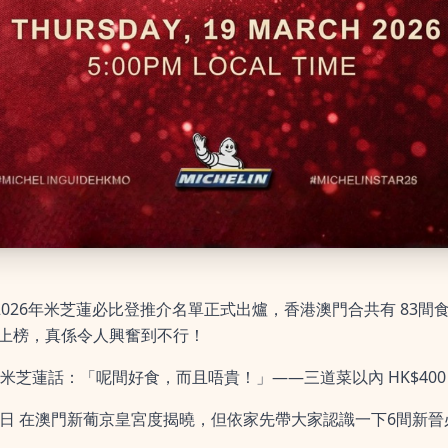
2026年米芝蓮必比登推介名單正式出爐，香港澳門合共有 83間食
次上榜，真係令人興奮到不行！
芝蓮話：「呢間好食，而且唔貴！」——三道菜以內 HK$400
19日 在澳門新葡京皇宮度揭曉，但依家先帶大家認識一下6間新