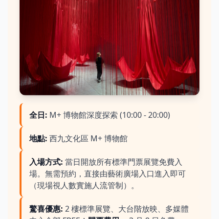
全日
:
M+ 博物館深度探索 (10:00 - 20:00)
地點
:
西九文化區 M+ 博物館
入場方式
:
當日開放所有標準門票展覽免費入
場。無需預約，直接由藝術廣場入口進入即可
（現場視人數實施人流管制）。
驚喜優惠
:
2 樓標準展覽、大台階放映、多媒體