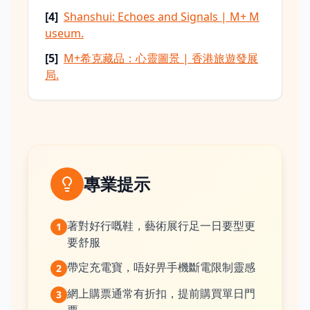
[
4
]
Shanshui: Echoes and Signals | M+ M
useum.
[
5
]
M+希克藏品：心靈圖景 | 香港旅遊發展
局.
專業提示
著對好行嘅鞋，藝術展行足一日要型更
1
要舒服
帶定充電寶，唔好畀手機斷電限制靈感
2
網上購票通常有折扣，提前購買單日門
3
票