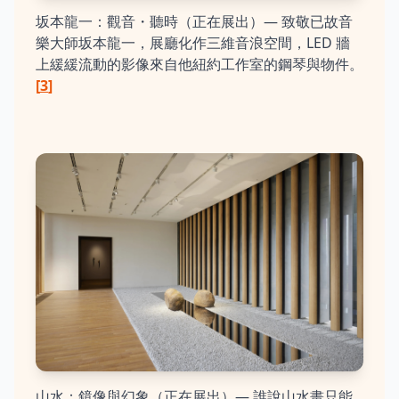
坂本龍一：觀音・聽時（正在展出）— 致敬已故音
樂大師坂本龍一，展廳化作三維音浪空間，LED 牆
上緩緩流動的影像來自他紐約工作室的鋼琴與物件。
[
3
]
山水：鏡像與幻象（正在展出）— 誰說山水畫只能