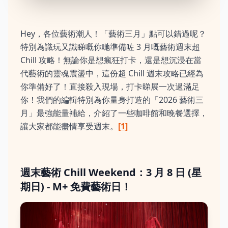
Hey，各位藝術潮人！「藝術三月」點可以錯過呢？
特別為識玩又識睇嘅你哋準備咗 3 月嘅藝術週末超
Chill 攻略！無論你是想瘋狂打卡，還是想沉浸在當
代藝術的靈魂震盪中，這份超 Chill 週末攻略已經為
你準備好了！直接殺入現場，打卡睇展一次過滿足
你！我們的編輯特別為你量身打造的「2026 藝術三
月」最強能量補給，介紹了一些咖啡館和晚餐選擇，
讓大家都能盡情享受週末。
[
1
]
週末藝術 Chill Weekend：3 月 8 日 (星
期日) - M+ 免費藝術日！