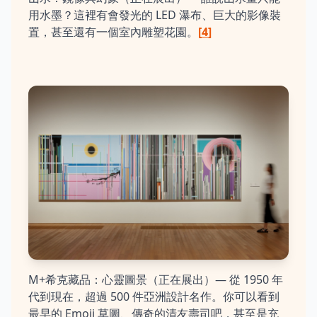
用水墨？這裡有會發光的 LED 瀑布、巨大的影像裝
置，甚至還有一個室內雕塑花園。
[
4
]
M+希克藏品：心靈圖景（正在展出）— 從 1950 年
代到現在，超過 500 件亞洲設計名作。你可以看到
最早的 Emoji 草圖、傳奇的清友壽司吧，甚至是充