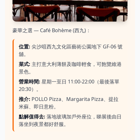
豪華之選 — Café Bohème (西九)：
位置
:
尖沙咀西九文化區藝術公園地下 GF-06 號
舖。
菜式
:
主打意大利薄餅及咖啡輕食，可飽覽維港
景色。
營業時間
:
星期一至日 11:00-22:00（最後落單
20:30）。
推介
:
POLLO Pizza、Margarita Pizza、提拉
米蘇、即日意粉。
點解值得去
:
落地玻璃加戶外座位，睇展後由日
落坐到夜景都好舒服。