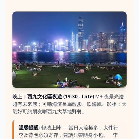
晚上：西九文化區夜遊 (19:30 - Late)
M+ 夜景亮燈
超有未來感；可喺海濱長廊散步、吹海風、影相；天
氣好可約朋友喺西九大草地野餐。
溫馨提醒
:
輕裝上陣 — 當日人流極多，大件行
李及背包必須寄存，建議只帶隨身小包。「李