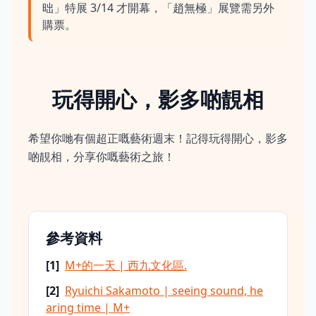
昢」特展 3/14 才開幕，「趙無極」展覽需另外
購票。
玩得開心，影多啲靚相
希望你哋有個超正嘅藝術週末！記得玩得開心，影多
啲靚相，分享你嘅藝術之旅！
參考資料
[
1
]
M+的一天 | 西九文化區.
[
2
]
Ryuichi Sakamoto | seeing sound, he
aring time | M+