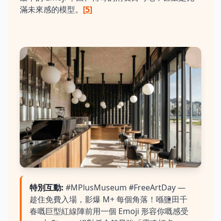
滿未來感的模型。
[
5
]
特別互動
:
#MPlusMuseum #FreeArtDay —
趁住免費入場，影爆 M+ 每個角落！喺鹽田千
春嘅巨型紅線陣前用一個 Emoji 形容你嘅感受