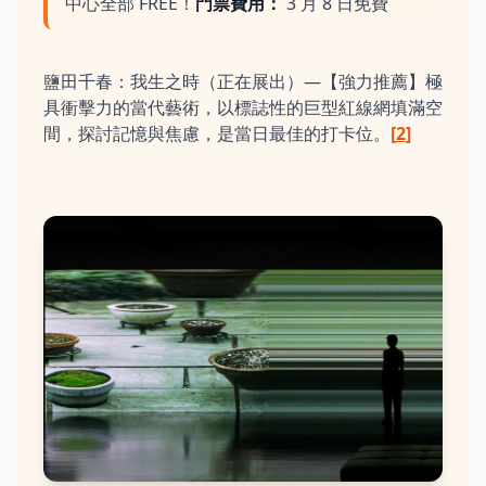
中心全部 FREE！
門票費用：
3 月 8 日免費
鹽田千春：我生之時（正在展出）—【強力推薦】極
具衝擊力的當代藝術，以標誌性的巨型紅線網填滿空
間，探討記憶與焦慮，是當日最佳的打卡位。
[
2
]