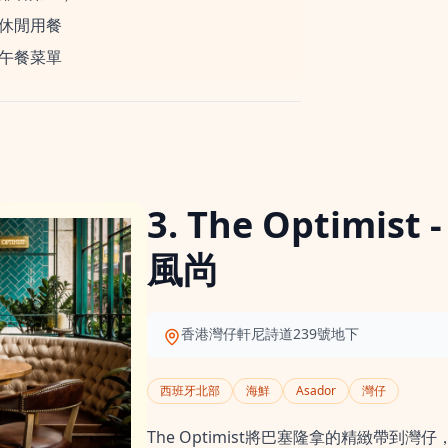
休閒用餐
午餐菜單
3. The Optimi
風尚
香港灣仔軒尼詩道239號地下
西班牙北部
海鮮
Asador
灣仔
The Optimist將巴塞隆拿的精緻帶到