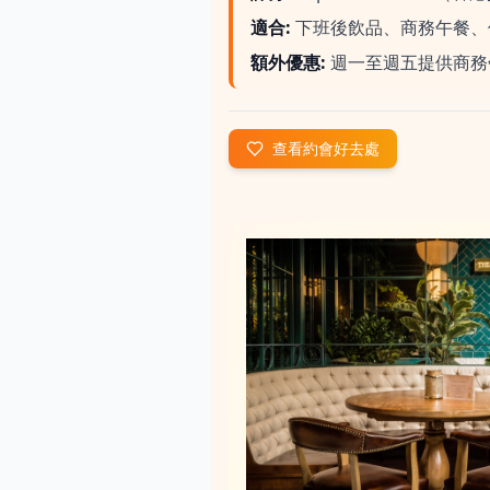
適合
:
下班後飲品、商務午餐、
額外優惠
:
週一至週五提供商務
查看約會好去處