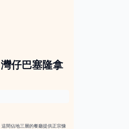
st - 灣仔巴塞隆拿
灣仔，這間佔地三層的餐廳提供正宗慷