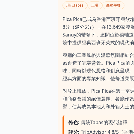
現代Tapas
上環
商務午餐
Pica Pica已成為香港西班牙餐飲場
8分（滿分5分），在13,649家餐
Sanuy的帶領下，這間位於德輔
境中提供經典西班牙菜式的現代
餐廳的工業風格與溫馨氛圍相結合
as創造了完美背景。Pica Pi
味，同時以現代風格和創意呈現。
經典方面的專業知識，使每道菜
對於上班族，Pica Pica在週
和商務會議的絕佳選擇。餐廳作
譽，使其成為本地人和外籍人士
特色
:
傳統Tapas的現代詮釋
評分
:
TripAdvisor 4.8/5（