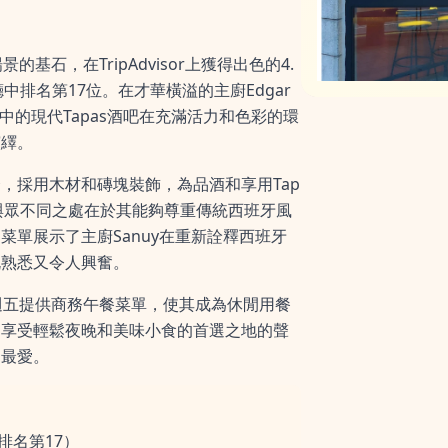
景的基石，在TripAdvisor上獲得出色的4.
廳中排名第17位。在才華橫溢的主廚Edgar
道中的現代Tapas酒吧在充滿活力和色彩的環
演繹。
，採用木材和磚塊裝飾，為品酒和享用Tap
ca的與眾不同之處在於其能夠尊重傳統西班牙風
菜單展示了主廚Sanuy在重新詮釋西班牙
既熟悉又令人興奮。
一至週五提供商務午餐菜單，使其成為休閒用餐
為享受輕鬆夜晚和美味小食的首選之地的聲
的最愛。
香港排名第17）