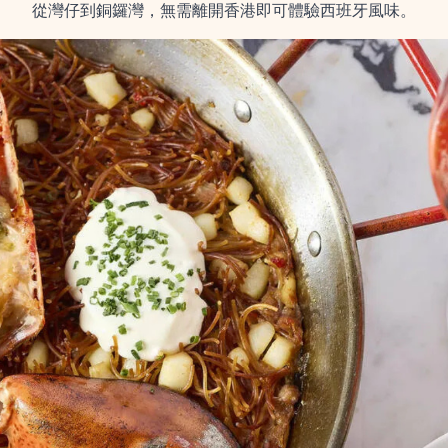
從灣仔到銅鑼灣，無需離開香港即可體驗西班牙風味。