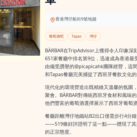
香港灣仔船街9號地舖
葡萄酒吧
Tapas
灣仔
BÀRBAR在TripAdvisor上獲得令人印象
651家餐廳中排名第9位，迅速成為香港
由備受讚譽的@picapicahk團隊經營
和Tapas餐廳完美捕捉了西班牙餐飲文化
現代化的環境營造出既精緻又溫馨的氛圍
聚會。BÀRBAR對傳統西班牙食材和風味
他們豐富的葡萄酒選擇展示了西班牙葡萄
餐廳距離灣仔地鐵站B2出口僅需步行4分
——519條好評證明了這一點——體現了
的正宗態度。