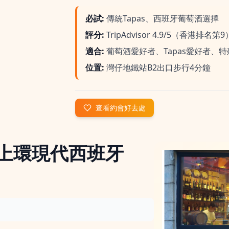
必試
:
傳統Tapas、西班牙葡萄酒選擇
評分
:
TripAdvisor 4.9/5（香港排名第9
適合
:
葡萄酒愛好者、Tapas愛好者、
位置
:
灣仔地鐵站B2出口步行4分鐘
查看約會好去處
ca - 上環現代西班牙