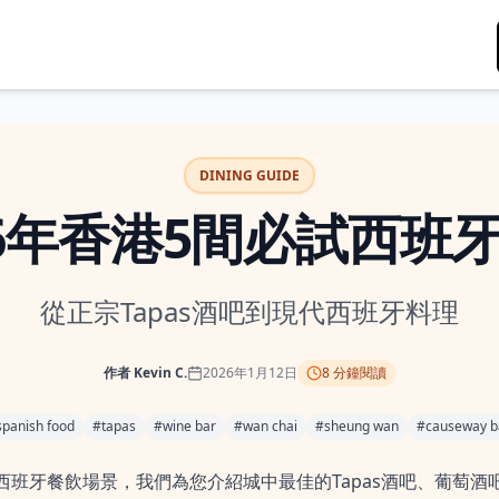
DINING GUIDE
26年香港5間必試西班
從正宗Tapas酒吧到現代西班牙料理
作者
Kevin C.
2026年1月12日
8
分鐘閱讀
spanish food
#
tapas
#
wine bar
#
wan chai
#
sheung wan
#
causeway b
西班牙餐飲場景，我們為您介紹城中最佳的Tapas酒吧、葡萄酒