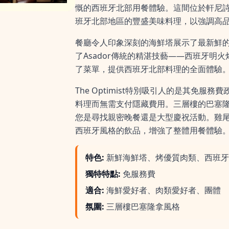
慨的西班牙北部用餐體驗。這間位於軒尼詩道
班牙北部地區的豐盛美味料理，以強調高
餐廳令人印象深刻的海鮮塔展示了最新鮮
了Asador傳統的精湛技藝——西班牙明火
了菜單，提供西班牙北部料理的全面體驗
The Optimist特別吸引人的是其免服
料理而無需支付隱藏費用。三層樓的巴塞
您是尋找親密晚餐還是大型慶祝活動。雞
西班牙風格的飲品，增強了整體用餐體驗
特色
:
新鮮海鮮塔、烤優質肉類、西班牙
獨特特點
:
免服務費
適合
:
海鮮愛好者、肉類愛好者、團體
氛圍
:
三層樓巴塞隆拿風格