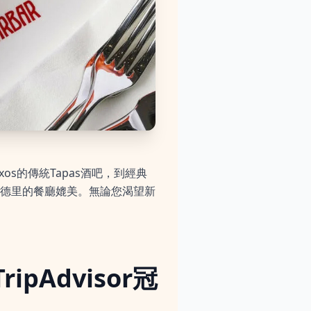
s的傳統Tapas酒吧，到經典
德里的餐廳媲美。無論您渴望新
TripAdvisor冠